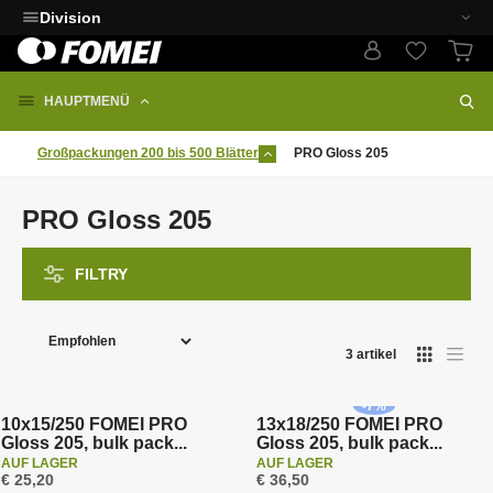
Division
HAUPTMENÜ
Großpackungen 200 bis 500 Blätter
PRO Gloss 205
PRO Gloss 205
FILTRY
P
r
3
artikel
o
d
-
7
%
u
10x15/250 FOMEI PRO
13x18/250 FOMEI PRO
Gloss 205, bulk pack...
Gloss 205, bulk pack...
k
AUF LAGER
AUF LAGER
t
€ 25,20
€ 36,50
Kostenlose Lieferung