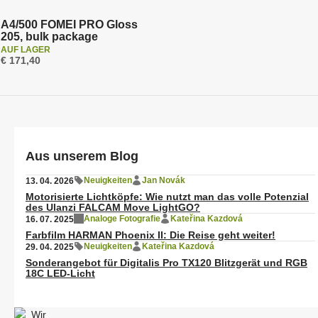
s
o
A4/500 FOMEI PRO Gloss
205, bulk package
r
AUF LAGER
t
€ 171,40
i
e
r
u
n
Aus unserem Blog
g
Neuigkeiten
Jan Novák
13. 04. 2026
Motorisierte Lichtköpfe: Wie nutzt man das volle Potenzial
des Ulanzi FALCAM Move LightGO?
Analoge Fotografie
Kateřina Kazdová
16. 07. 2025
Farbfilm HARMAN Phoenix II: Die Reise geht weiter!
Neuigkeiten
Kateřina Kazdová
29. 04. 2025
Sonderangebot für Digitalis Pro TX120 Blitzgerät und RGB
18C LED-Licht