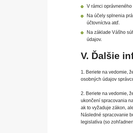
V rámci oprávneného z
Na účely splnenia prá
účtovníctva atď.
Na základe Vášho súh
údajov.
V. Ďalšie i
1. Beriete na vedomie, 
osobných údajov správc
2. Beriete na vedomie, 
ukončení spracovania na
ak to vyžaduje zákon, al
Následné spracovanie bu
legislatíva (so zohľadne