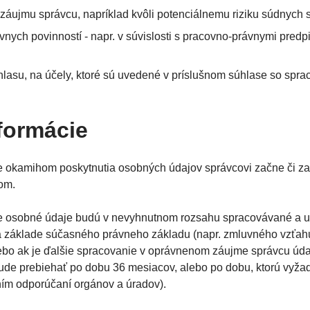
áujmu správcu, napríklad kvôli potenciálnemu riziku súdnych 
vnych povinností - napr. v súvislosti s pracovno-právnymi pred
lasu, na účely, ktoré sú uvedené v príslušnom súhlase so spr
nformácie
že okamihom poskytnutia osobných údajov správcovi začne či z
om.
že osobné údaje budú v nevyhnutnom rozsahu spracovávané a 
 základe súčasného právneho základu (napr. zmluvného vzťahu,
ebo ak je ďalšie spracovanie v oprávnenom záujme správcu údajo
de prebiehať po dobu 36 mesiacov, alebo po dobu, ktorú vyžad
ním odporúčaní orgánov a úradov).