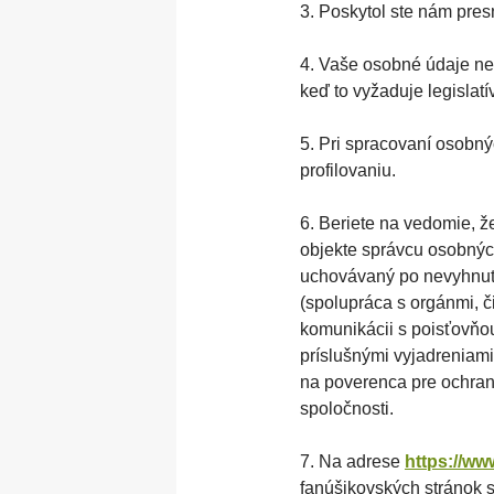
3. Poskytol ste nám pres
4. Vaše osobné údaje ne
keď to vyžaduje legislatí
5. Pri spracovaní osob
profilovaniu.
6. Beriete na vedomie, 
objekte správcu osobný
uchovávaný po nevyhnutn
(spolupráca s orgánmi, č
komunikácii s poisťovňou
príslušnými vyjadreniami
na poverenca pre ochran
spoločnosti.
7. Na adrese
https://w
fanúšikovských stránok 