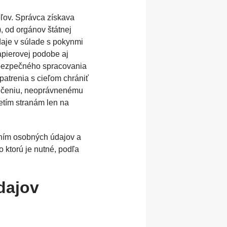
ľov. Správca získava
, od orgánov štátnej
daje v súlade s pokynmi
pierovej podobe aj
 bezpečného spracovania
atrenia s cieľom chrániť
ničeniu, neoprávnenému
etím stranám len na
aním osobných údajov a
 ktorú je nutné, podľa
dajov