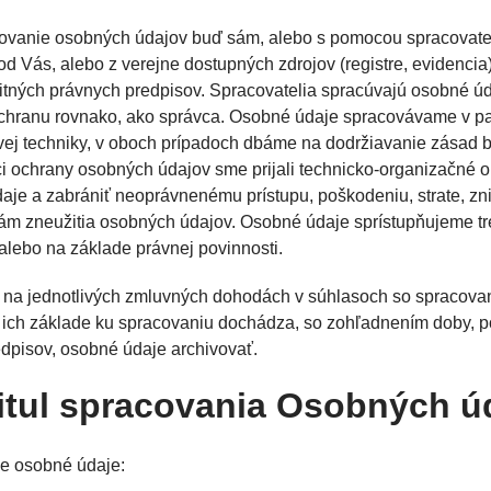
ovanie osobných údajov buď sám, alebo s pomocou spracovate
 Vás, alebo z verejne dostupných zdrojov (registre, evidencia)
bitných právnych predpisov. Spracovatelia spracúvajú osobné ú
ochranu rovnako, ako správca. Osobné údaje spracovávame v pa
vej techniky, v oboch prípadoch dbáme na dodržiavanie zásad
 ochrany osobných údajov sme prijali technicko-organizačné op
je a zabrániť neoprávnenému prístupu, poškodeniu, strate, z
ám zneužitia osobných údajov. Osobné údaje sprístupňujeme tr
alebo na základe právnej povinnosti.
 na jednotlivých zmluvných dohodách v súhlasoch so spracov
 ich základe ku spracovaniu dochádza, so zohľadnením doby, po
edpisov, osobné údaje archivovať.
titul spracovania Osobných ú
e osobné údaje: