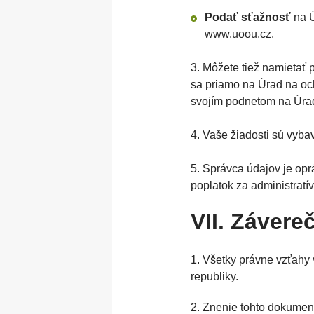
Podať sťažnosť
na Ú
www.uoou.cz
.
3. Môžete tiež namietať 
sa priamo na Úrad na oc
svojím podnetom na Úra
4. Vaše žiadosti sú vyba
5. Správca údajov je op
poplatok za administratí
VII. Závere
1. Všetky právne vzťahy
republiky.
2. Znenie tohto dokument