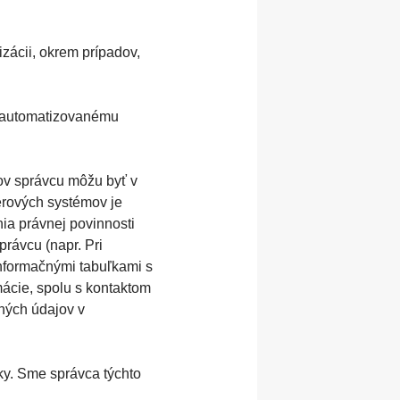
zácii, okrem prípadov,
i automatizovanému
ov správcu môžu byť v
rových systémov je
ia právnej povinnosti
rávcu (napr. Pri
informačnými tabuľkami s
mácie, spolu s kontaktom
ných údajov v
y. Sme správca týchto