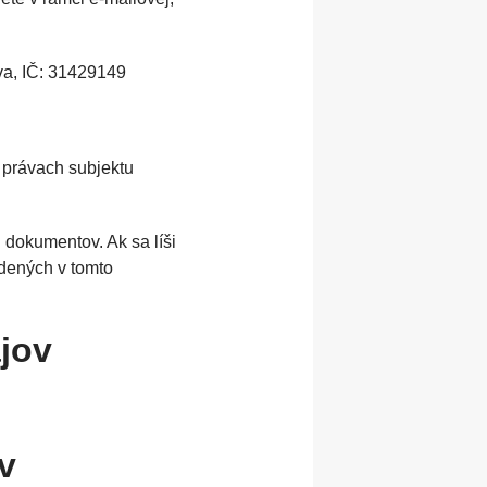
va, IČ: 31429149
 právach subjektu
 dokumentov. Ak sa líši
dených v tomto
jov
v