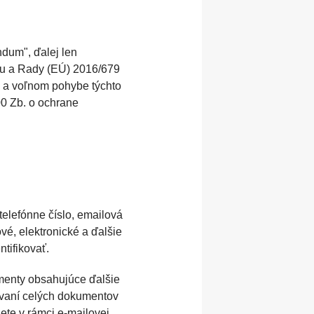
ory
anely
Podcast & Stream
dum", ďalej len
Tlačiarne, minilaby a
tu a Rady (EÚ) 2016/679
fotokiosky DNP
v a voľnom pohybe týchto
00 Zb. o ochrane
Stojany a stropné systémy
dí
telefónne číslo, emailová
vé, elektronické a ďalšie
ntifikovať.
umenty obsahujúce ďalšie
ovaní celých dokumentov
te v rámci e-mailovej,