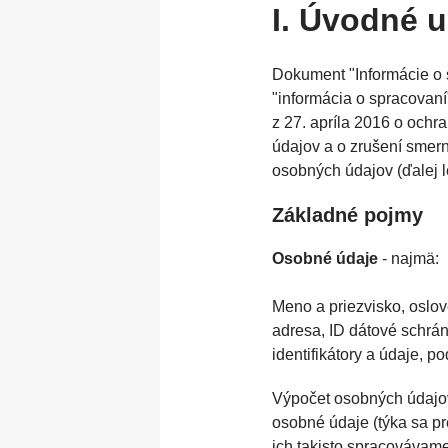
I. Úvodné 
T
Motorizované hlavy pre
O
Špeciálne položky
f
svetlá
f
Dokument "Informácie o 
Latex/ solvent/ UV media
S
"informácia o spracovan
z 27. apríla 2016 o ochr
Polohovacie a výškovo
P
údajov a o zrušení smern
nastaviteľné stoly
s
osobných údajov (ďalej 
Základné pojmy
Stropné systémy
Š
Osobné údaje
- najmä:
Meno a priezvisko, oslov
adresa, ID dátové schránk
identifikátory a údaje, p
Výpočet osobných údajov
osobné údaje (týka sa p
ich takisto spracovávam