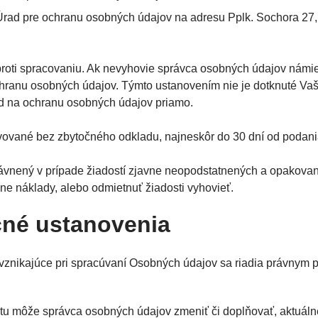
rad pre ochranu osobných údajov na adresu Pplk. Sochora 27,
proti spracovaniu. Ak nevyhovie správca osobných údajov námie
hranu osobných údajov. Týmto ustanovením nie je dotknuté Vaše
d na ochranu osobných údajov priamo.
vované bez zbytočného odkladu, najneskôr do 30 dní od podania
rávnený v prípade žiadostí zjavne neopodstatnených a opakova
vne náklady, alebo odmietnuť žiadosti vyhovieť.
čné ustanovenia
 vznikajúce pri spracúvaní Osobných údajov sa riadia právnym
u môže správca osobných údajov zmeniť či doplňovať, aktuálne 