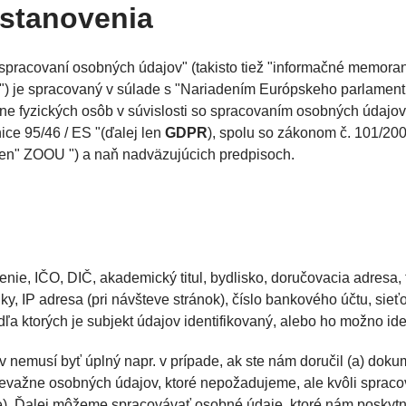
ustanovenia
o najlepšie z analógovej
dpalovače bleskov a
Vybavenie fotokom
Odrazové dosky a p
otografie
otoaparátov
spracovaní osobných údajov" (takisto tiež "informačné memoran
oftware
Fototlač - výpredaj
í") je spracovaný v súlade s "Nariadením Európskeho parlamen
ane fyzických osôb v súvislosti so spracovaním osobných údajo
ríslušenstvo pre blesky a
ice 95/46 / ES "(ďalej len
GDPR
), spolu so zákonom č. 101/20
Softboxy
vetlá
len" ZOOU ") a naň nadväzujúcich predpisoch.
túdiové blesky
Uchytenie fotopoza
enie, IČO, DIČ, akademický titul, bydlisko, doručovacia adresa, 
y, IP adresa (pri návšteve stránok), číslo bankového účtu, sieťo
odľa ktorých je subjekt údajov identifikovaný, alebo ho možno ide
 nemusí byť úplný napr. v prípade, ak ste nám doručil (a) dok
revažne osobných údajov, ktoré nepožadujeme, ale kvôli sprac
e). Ďalej môžeme spracovávať osobné údaje, ktoré nám poskytne