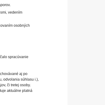
sporov.
pismi, vedením
acovaním osobných
ačalo spracúvanie
uchovávané aj po
 odvolania súhlasu i.),
v, či tretej osoby.
uje aktuálne platná