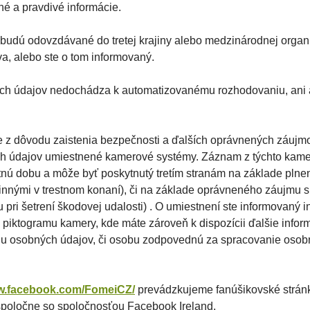
né a pravdivé informácie.
budú odovzdávané do tretej krajiny alebo medzinárodnej organi
va, alebo ste o tom informovaný.
ných údajov nedochádza k automatizovanému rozhodovaniu, an
že z dôvodu zaistenia bezpečnosti a ďalších oprávnených záujm
ch údajov umiestnené kamerové systémy. Záznam z týchto kame
ú dobu a môže byť poskytnutý tretím stranám na základe plnen
innými v trestnom konaní), či na základe oprávneného záujmu sp
 pri šetrení škodovej udalosti) . O umiestnení ste informovaný 
 piktogramu kamery, kde máte zároveň k dispozícii ďalšie infor
u osobných údajov, či osobu zodpovednú za spracovanie osob
ww.facebook.com/FomeiCZ/
prevádzkujeme fanúšikovské stránk
spoločne so spoločnosťou Facebook Ireland.