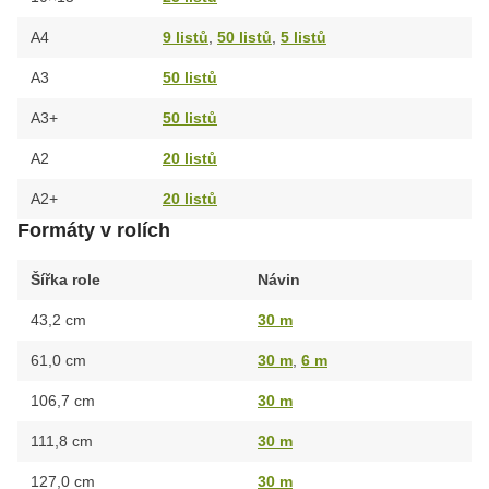
A4
9 listů
,
50 listů
,
5 listů
A3
50 listů
A3+
50 listů
A2
20 listů
A2+
20 listů
Formáty v rolích
Šířka role
Návin
43,2 cm
30 m
61,0 cm
30 m
,
6 m
106,7 cm
30 m
111,8 cm
30 m
127,0 cm
30 m