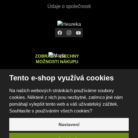
Údaje o společnosti
ZOBRAZIT VŠECHNY
MOŽNOSTI NÁKUPU
Tento e-shop využívá cookies
Na našich webových stránkách používáme soubory
© 2026, FOMEI s.r.o.
cookies. Některé z nich jsou nezbytné, zatímco jiné nám
Prohlášení o přístupnosti
Mapa stránek
GDPR
Cookies
Nastavení cookies
pomáhají vylepšit tento web a váš uživatelský zážitek.
Tento web je chráněn pomocí Google ReCAPTCHA a platí pro
Souhlasíte s používáním všech cookies?
něj
zásady ochrany osobních údajů
a
smluvní podmínky
společnosti Google.
Nastavení
e