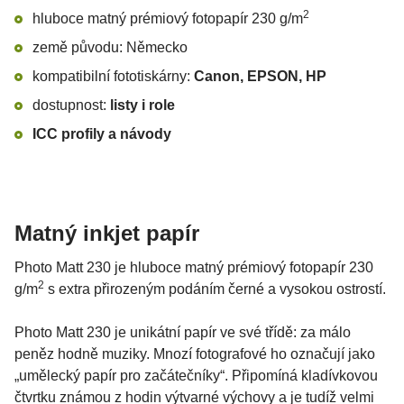
2
hluboce matný prémiový fotopapír 230 g/m
země původu: Německo
kompatibilní fototiskárny:
Canon, EPSON, HP
dostupnost:
listy i role
ICC profily a návody
Matný inkjet papír
Photo Matt 230 je hluboce matný prémiový fotopapír 230
2
g/m
s extra přirozeným podáním černé a vysokou ostrostí.
Photo Matt 230 je unikátní papír ve své třídě: za málo
peněz hodně muziky. Mnozí fotografové ho označují jako
„umělecký papír pro začátečníky“. Připomíná kladívkovou
čtvrtku známou z hodin výtvarné výchovy a je tudíž velmi