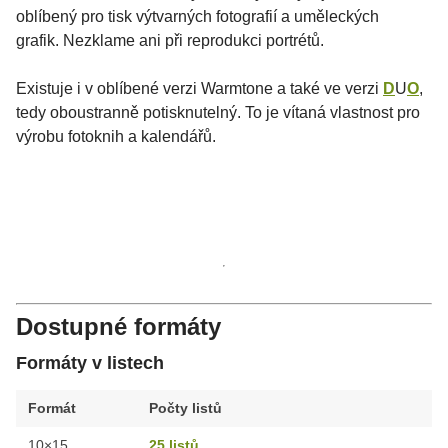
oblíbený pro tisk výtvarných fotografií a uměleckých
grafik. Nezklame ani při reprodukci portrétů.
Existuje i v oblíbené verzi Warmtone a také ve verzi
D
U
O
,
tedy oboustranně potisknutelný. To je vítaná vlastnost pro
výrobu fotoknih a kalendářů.
Dostupné formáty
Formáty v listech
Formát
Počty listů
10×15
25 listů