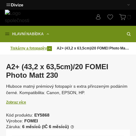
Divize
HLAVNÍ NABÍDKA
Tiskárny a fotopapíry
A2+ (43,2 x 63,5cm)/20 FOMEI Photo Matt 230
A2+ (43,2 x 63,5cm)/20 FOMEI
Photo Matt 230
Hluboce matný prémiový fotopapír s extra přirozeným podáním
černé. Kompatibilita: Canon, EPSON, HP.
Zobraz více
Kód produktu:
EY5868
K
Výrobce:
FOMEI
ó
Záruka:
6 měsíců (IČ 6 měsíců)
d