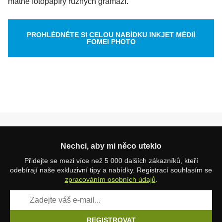
matné fotopapíry různých gramáží.
PROHLÉDNĚTE SI CELOU NABÍDKU INKJET MÉDIÍ
FOMEI PHOTO
Nechci, aby mi něco uteklo
Přidejte se mezi více než 5 000 dalších zákazníků, kteří
odebírají naše exkluzivní tipy a nabídky. Registrací souhlasím se
zpracováním osobních údajů
.
REGISTROVAT