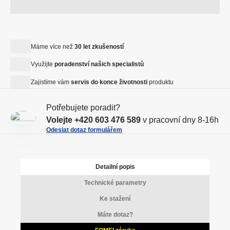
ě
n
v
n
í
ý
i
ž
š
t
i
Máme více než
30 let zkušeností
i
p
t
t
Využijte
poradenství našich specialistů
o
m
m
č
Zajistíme vám
servis do konce životnosti
produktu
n
n
e
o
o
t
Potřebujete poradit?
ž
ž
Volejte
+420 603 476 589
v pracovní dny 8-16h
s
s
Odeslat dotaz formulářem
t
t
v
v
í
í
Detailní popis
Technické parametry
Ke stažení
Máte dotaz?