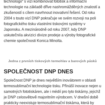
technologií“ s vizí kombinovat fototisk a informační
technologie na základě dříve nashromážděných znalostí a
zkušeností s cílem navrhnout inovativní řešení. Od roku
2004 s touto vizí DNP pokračuje ve svém rozvoji na poli
fotografického tisku vlastními tiskovými systémy v
Japonsku. A mezinárodně od roku 2007, kdy DNP
uskutečnila akvizici divize prodeje a výroby fotografické
chemie společnosti Konica Minolta.
Jedna z prvních tiskových termohlav a barových pásků
SPOLEČNOST DNP DNES
Společnost DNP je dnes největším inovátorem v oblasti
termosublimační technologie tisku. Přináší inovace nejen u
samotných fototiskáren, ale i médií pro tyto tiskárny, jejichž
je DNP celosvětově majoritním výrobcem. V dnešní době
prakticky neexistuje termosublimační tiskárna, která by