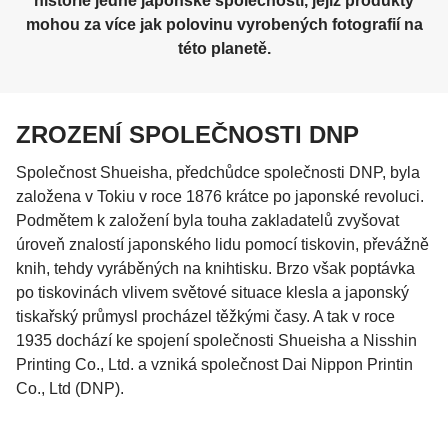
historie jedné japonské společnosti, jejíž produkty
mohou za více jak polovinu vyrobených fotografií na
této planetě.
ZROZENÍ SPOLEČNOSTI DNP
Společnost Shueisha, předchůdce společnosti DNP, byla
založena v Tokiu v roce 1876 krátce po japonské revoluci.
Podmětem k založení byla touha zakladatelů zvyšovat
úroveň znalostí japonského lidu pomocí tiskovin, převážně
knih, tehdy vyráběných na knihtisku. Brzo však poptávka
po tiskovinách vlivem světové situace klesla a japonský
tiskařský průmysl procházel těžkými časy. A tak v roce
1935 dochází ke spojení společnosti Shueisha a Nisshin
Printing Co., Ltd. a vzniká společnost Dai Nippon Printin
Co., Ltd (DNP).