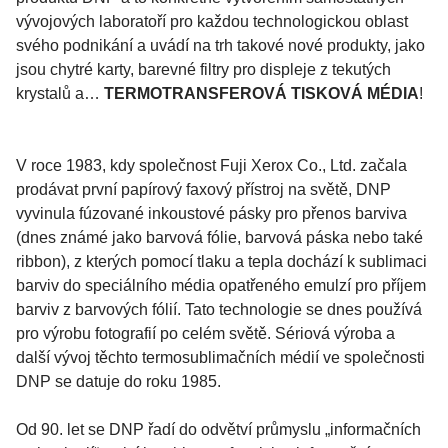
vývojových laboratoří pro každou technologickou oblast
svého podnikání a uvádí na trh takové nové produkty, jako
jsou chytré karty, barevné filtry pro displeje z tekutých
krystalů a…
TERMOTRANSFEROVÁ TISKOVÁ MÉDIA
!
V roce 1983, kdy společnost Fuji Xerox Co., Ltd. začala
prodávat první papírový faxový přístroj na světě, DNP
vyvinula fúzované inkoustové pásky pro přenos barviva
(dnes známé jako barvová fólie, barvová páska nebo také
ribbon), z kterých pomocí tlaku a tepla dochází k sublimaci
barviv do speciálního média opatřeného emulzí pro příjem
barviv z barvových fólií. Tato technologie se dnes používá
pro výrobu fotografií po celém světě. Sériová výroba a
další vývoj těchto termosublimačních médií ve společnosti
DNP se datuje do roku 1985.
Od 90. let se DNP řadí do odvětví průmyslu „informačních