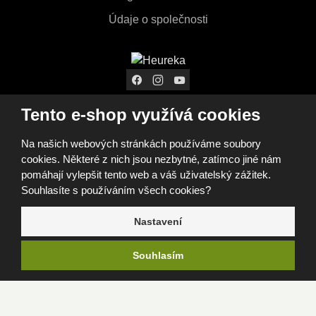
Údaje o společnosti
Tento e-shop využívá cookies
ZOBRAZIT VŠECHNY
Na našich webových stránkách používáme soubory
MOŽNOSTI NÁKUPU
cookies. Některé z nich jsou nezbytné, zatímco jiné nám
pomáhají vylepšit tento web a váš uživatelský zážitek.
Souhlasíte s používáním všech cookies?
© 2026, FOMEI s.r.o.
Nastavení
Prohlášení o přístupnosti
Mapa stránek
GDPR
Cookies
Nastavení cookies
Tento web je chráněn pomocí Google ReCAPTCHA a platí pro
Souhlasím
něj
zásady ochrany osobních údajů
a
smluvní podmínky
společnosti Google.
e