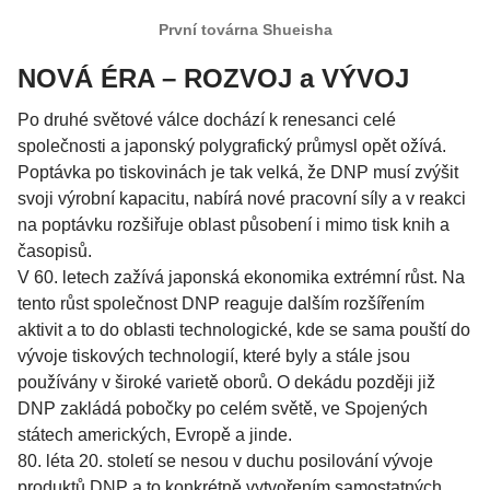
První továrna Shueisha
NOVÁ ÉRA – ROZVOJ a VÝVOJ
Po druhé světové válce dochází k renesanci celé
společnosti a japonský polygrafický průmysl opět ožívá.
Poptávka po tiskovinách je tak velká, že DNP musí zvýšit
svoji výrobní kapacitu, nabírá nové pracovní síly a v reakci
na poptávku rozšiřuje oblast působení i mimo tisk knih a
časopisů.
V 60. letech zažívá japonská ekonomika extrémní růst. Na
tento růst společnost DNP reaguje dalším rozšířením
aktivit a to do oblasti technologické, kde se sama pouští do
vývoje tiskových technologií, které byly a stále jsou
používány v široké varietě oborů. O dekádu později již
DNP zakládá pobočky po celém světě, ve Spojených
státech amerických, Evropě a jinde.
80. léta 20. století se nesou v duchu posilování vývoje
produktů DNP a to konkrétně vytvořením samostatných