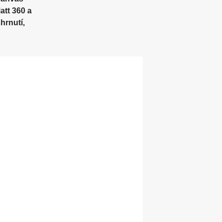
Podcast & Stream
att 360 a
hrnutí,
Tiskárny, minilaby a
Stojany
fotokiosky DNP
í