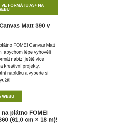
 VE FORMÁTU A3+ NA
WEBU
anvas Matt 390 v
o plátno FOMEI Canvas Matt
m, abychom lépe vyhověli
rmát nabízí ještě více
 a kreativní projekty.
lní nabídku a vyberte si
užití.
A WEBU
 na plátno FOMEI
360 (61,0 cm × 18 m)!