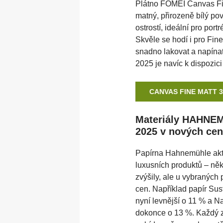
Plátno FOMEI Canvas Fi
matný, přirozeně bílý po
ostrostí, ideální pro portr
Skvěle se hodí i pro Fine
snadno lakovat a napínat 
2025 je navíc k dispozic
CANVAS FINE MATT 
Materiály HAHNEM
2025 v nových cen
Papírna Hahnemühle akt
luxusních produktů – někt
zvýšily, ale u vybraných 
cen. Například papír Sus
nyní levnější o 11 % a N
dokonce o 13 %. Každý z