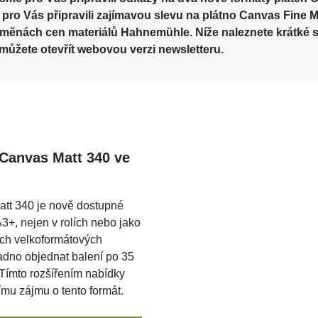
dpalovače blesků
Odrazné desky
e
 pro Vás připravili zajímavou slevu na plátno Canvas Fine M
změnách cen materiálů Hahnemühle. Níže naleznete krátké s
 můžete otevřít webovou verzi newsletteru.
říslušenství pro blesky a
oftware
TISK – doprodej
Softboxy
větla
tudiové blesky
Uchycení fotopozad
anvas Matt 340 ve
tt 340 je nově dostupné
3+, nejen v rolích nebo jako
ních velkoformátových
adno objednat balení po 35
 Tímto rozšířením nabídky
ímu zájmu o tento formát.