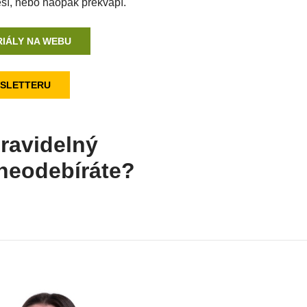
ěší, nebo naopak překvapí.
IÁLY NA WEBU
SLETTERU
ravidelný
 neodebíráte?