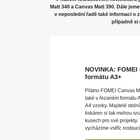
Motorové hlavy pro světla
O
Matt 340 a Canvas Matt 390. Dále jsme
v neposlední řadě také informaci o 
případně si
P
Latex/ solvent/ UV media
S
Polohovací stoly
s
Stropní systémy
S
NOVINKA: FOMEI C
formátu A3+
Plátno FOMEI Canvas Ma
také v řezaném formátu A
A4 vzorky. Majitelé stol
tiskáren si tak mohou sn
kusech pro své projekty.
vycházíme vstříc rostouc