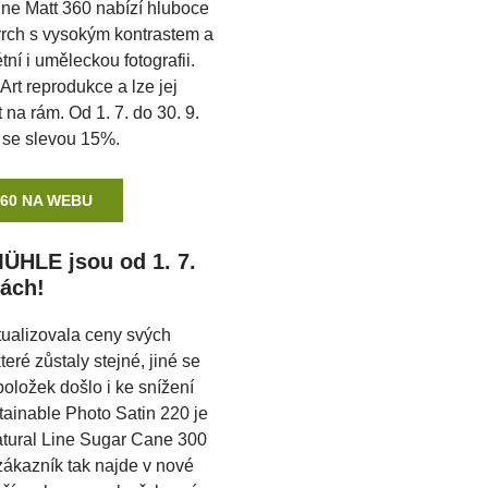
ne Matt 360 nabízí hluboce
vrch s vysokým kontrastem a
étní i uměleckou fotografii.
Art reprodukce a lze jej
na rám. Od 1. 7. do 30. 9.
i se slevou 15%.
360 NA WEBU
ÜHLE jsou od 1. 7.
ách!
ualizovala ceny svých
eré zůstaly stejné, jiné se
položek došlo i ke snížení
tainable Photo Satin 220 je
atural Line Sugar Cane 300
ákazník tak najde v nové