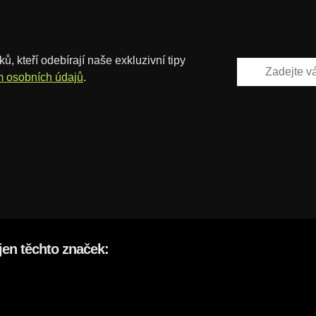
ů, kteří odebírají naše exkluzivní tipy
m osobních údajů
.
en těchto značek: