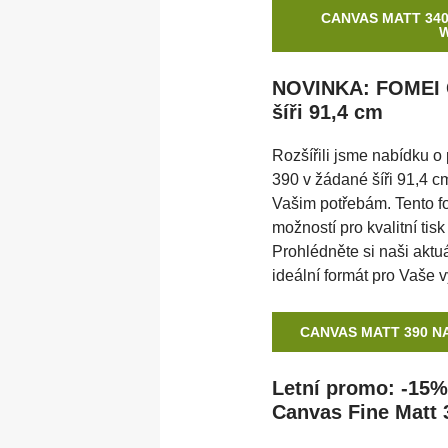
CANVAS MATT 340
NOVINKA: FOMEI C
šíři 91,4 cm
Rozšířili jsme nabídku 
390 v žádané šíři 91,4 c
Vašim potřebám. Tento fo
možností pro kvalitní tisk
Prohlédněte si naši aktuá
ideální formát pro Vaše vy
CANVAS MATT 390 N
Letní promo: -15%
Canvas Fine Matt 