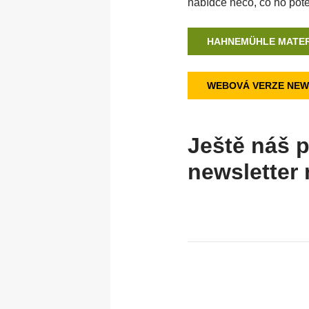
nabídce něco, co ho pot
HAHNEMÜHLE MATER
WEBOVÁ VERZE NEW
Ještě náš p
newsletter