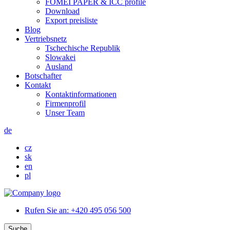
FOMEI PAPER & ICC profile
Download
Export preisliste
Blog
Vertriebsnetz
Tschechische Republik
Slowakei
Ausland
Botschafter
Kontakt
Kontaktinformationen
Firmenprofil
Unser Team
de
cz
sk
en
pl
Rufen Sie an:
+420 495 056 500
Suche