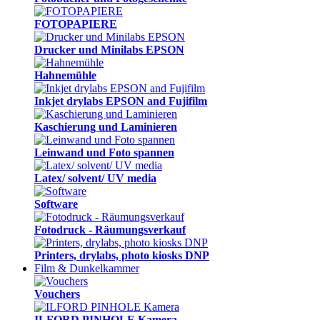
FOTOPAPIERE
Drucker und Minilabs EPSON
Hahnemühle
Inkjet drylabs EPSON and Fujifilm
Kaschierung und Laminieren
Leinwand und Foto spannen
Latex/ solvent/ UV media
Software
Fotodruck - Räumungsverkauf
Printers, drylabs, photo kiosks DNP
Film & Dunkelkammer
Vouchers
ILFORD PINHOLE Kamera