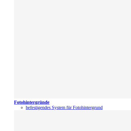
Fotohintergründe
befestigendes System für Fotohintergrund