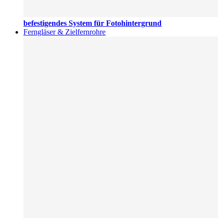
befestigendes System für Fotohintergrund
Ferngläser & Zielfernrohre