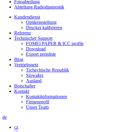
Fotoabteilung
Abteilung Radiodiagnostik
Kundendienst
Optikeinstellung
Drucker kalibrieren
Referenz
Technischer Support
FOMEI PAPER & ICC profile
Download
Export preisliste
Blog
Vertriebsnetz
Tschechische Republik
Slowakei
Ausland
Botschafter
Kontakt
Kontaktinformationen
Firmenprofil
Unser Team
de
cz