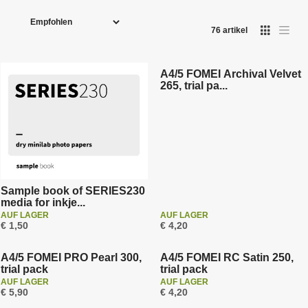
P
r
76
artikel
o
d
u
A4/5 FOMEI Archival Velvet
265, trial pa...
k
t
s
o
r
t
i
Sample book of SERIES230
media for inkje...
e
AUF LAGER
AUF LAGER
r
€ 1,50
€ 4,20
u
n
A4/5 FOMEI PRO Pearl 300,
A4/5 FOMEI RC Satin 250,
g
trial pack
trial pack
AUF LAGER
AUF LAGER
€ 5,90
€ 4,20