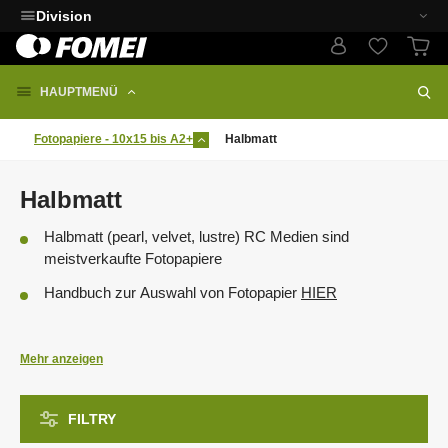
Division
HAUPTMENÜ
Fotopapiere - 10x15 bis A2+
Halbmatt
Halbmatt
Halbmatt (pearl, velvet, lustre) RC Medien sind
meistverkaufte Fotopapiere
Handbuch zur Auswahl von Fotopapier
HIER
Kompatibilität: Inkjet Fotodrucker Canon, EPSON, HP
Mehr anzeigen
ANLEITUNGEN UND ICC PROFILE
FILTRY