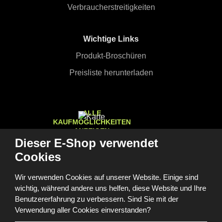
Verbraucherstreitigkeiten
Wichtige Links
Produkt-Broschüren
Preisliste herunterladen
ALLE
KAUFMÖGLICHKEITEN
ANZEIGEN
Dieser E-Shop verwendet
Cookies
Wir verwenden Cookies auf unserer Website. Einige sind
© 2026, FOMEI s.r.o.
wichtig, während andere uns helfen, diese Website und Ihre
Barrierefreiheitserklärung
Sitemap
GDPR
Cookies
Cookie-Einstellungen
Benutzererfahrung zu verbessern. Sind Sie mit der
Diese Website ist durch reCAPTCHA geschützt und es gelten
Verwendung aller Cookies einverstanden?
die
Datenschutzbestimmungen
und
Nutzungsbedingungen
von