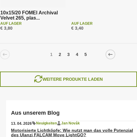
10x15/20 FOMEI Archival
Velvet 265, plas...
AUF LAGER
AUF LAGER
€ 3,80
€ 3,40
1
2
3
4
5
WEITERE PRODUKTE LADEN
Aus unserem Blog
Neuigkeiten
Jan Novák
13. 04. 2026
Motorisierte Lichtköpfe: Wie nutzt man das volle Potenzial
des Ulanzi FALCAM Move LightGO?