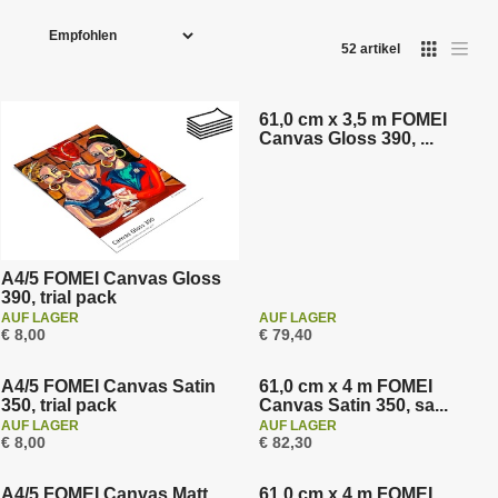
P
r
52
artikel
o
d
u
61,0 cm x 3,5 m FOMEI
Canvas Gloss 390, ...
k
t
s
o
r
t
A4/5 FOMEI Canvas Gloss
390, trial pack
i
AUF LAGER
AUF LAGER
e
€ 8,00
€ 79,40
r
u
A4/5 FOMEI Canvas Satin
61,0 cm x 4 m FOMEI
350, trial pack
Canvas Satin 350, sa...
n
AUF LAGER
AUF LAGER
g
€ 8,00
€ 82,30
A4/5 FOMEI Canvas Matt
61,0 cm x 4 m FOMEI