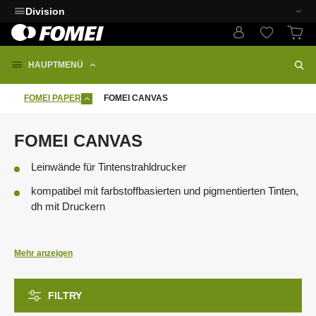
Division
HAUPTMENÜ
FOMEI PAPER
FOMEI CANVAS
FOMEI CANVAS
Leinwände für Tintenstrahldrucker
kompatibel mit farbstoffbasierten und pigmentierten Tinten,
dh mit Druckern
Canon
PIXMA G / MG / iP / TS / PIXMA PRO /
imagePROGRAF (iPF PRO, iPF GP)
Mehr anzeigen
EPSON
EcoTank L / Expression Premium / SureColor P
(SC-P)
HP
DesignJet Z
FILTRY