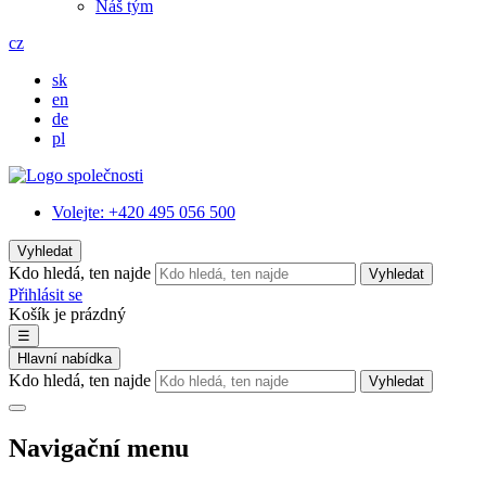
Náš tým
cz
sk
en
de
pl
Volejte:
+420 495 056 500
Vyhledat
Kdo hledá, ten najde
Vyhledat
Přihlásit se
Košík je prázdný
☰
Hlavní nabídka
Kdo hledá, ten najde
Vyhledat
Navigační menu