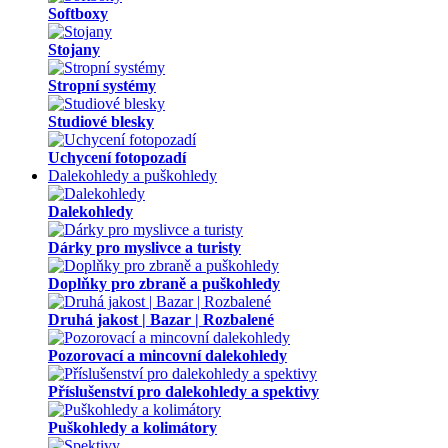
Softboxy
Stojany
Stropní systémy
Studiové blesky
Uchycení fotopozadí
Dalekohledy a puškohledy
Dalekohledy
Dárky pro myslivce a turisty
Doplňky pro zbraně a puškohledy
Druhá jakost | Bazar | Rozbalené
Pozorovací a mincovní dalekohledy
Příslušenství pro dalekohledy a spektivy
Puškohledy a kolimátory