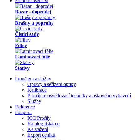
Fotopříslušenství
Bazar - doprodej
Brašny a popruhy
Čisticí sady
Filtry
Laminovací fólie
Stativy
Pronájem a služby
Opravy a seřízení optiky
Kalibrace
Pronájem osvětlovací techniky a tiskového vybavení
Služby
Reference
Podpora
ICC Profily
Katalog tiskáren
Ke stažení
Export ceníků