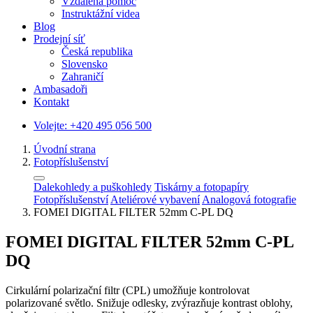
Vzdálená pomoc
Instruktážní videa
Blog
Prodejní síť
Česká republika
Slovensko
Zahraničí
Ambasadoři
Kontakt
Volejte:
+420 495 056 500
Úvodní strana
Fotopříslušenství
Dalekohledy a puškohledy
Tiskárny a fotopapíry
Fotopříslušenství
Ateliérové vybavení
Analogová fotografie
FOMEI DIGITAL FILTER 52mm C-PL DQ
FOMEI DIGITAL FILTER 52mm C-PL
DQ
Cirkulární polarizační filtr (CPL) umožňuje kontrolovat
polarizované světlo. Snižuje odlesky, zvýrazňuje kontrast oblohy,