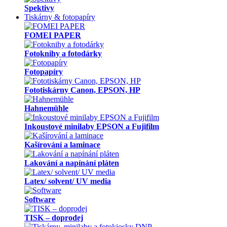
Spektivy
Tiskárny & fotopapíry
FOMEI PAPER
Fotoknihy a fotodárky
Fotopapíry
Fototiskárny Canon, EPSON, HP
Hahnemühle
Inkoustové minilaby EPSON a Fujifilm
Kašírování a laminace
Lakování a napínání pláten
Latex/ solvent/ UV media
Software
TISK – doprodej