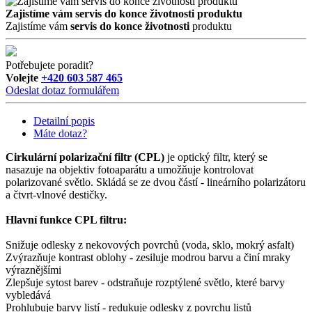
Zajistíme vám servis do konce životnosti produktu
Zajistíme vám
servis do konce životnosti
produktu
Potřebujete poradit?
Volejte
+420 603 587 465
Odeslat dotaz formulářem
Detailní popis
Máte dotaz?
Cirkulární polarizační filtr (CPL)
je optický filtr, který se
nasazuje na objektiv fotoaparátu a umožňuje kontrolovat
polarizované světlo. Skládá se ze dvou částí - lineárního polarizátoru
a čtvrt-vlnové destičky.
Hlavní funkce CPL filtru:
Snižuje odlesky z nekovových povrchů (voda, sklo, mokrý asfalt)
Zvýrazňuje kontrast oblohy - zesiluje modrou barvu a činí mraky
výraznějšími
Zlepšuje sytost barev - odstraňuje rozptýlené světlo, které barvy
vybledává
Prohlubuje barvy listí - redukuje odlesky z povrchu listů