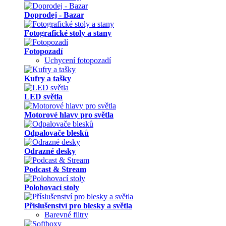
Doprodej - Bazar
Fotografické stoly a stany
Fotopozadí
Uchycení fotopozadí
Kufry a tašky
LED světla
Motorové hlavy pro světla
Odpalovače blesků
Odrazné desky
Podcast & Stream
Polohovací stoly
Příslušenství pro blesky a světla
Barevné filtry