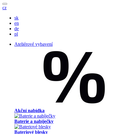
cz
sk
en
de
pl
Ateliérové vybavení
Akční nabídka
Baterie a nabíječky
Bateriové blesky