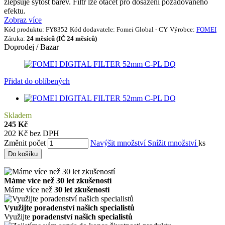
zlepšuje sytost barev. Filtr lze otáčet pro dosažení požadovaného
efektu.
Zobraz více
Kód produktu:
FY8352
Kód dodavatele:
Fomei Global - CY
Výrobce:
FOMEI
Záruka:
24 měsíců (IČ 24 měsíců)
Doprodej / Bazar
Přidat do oblíbených
Skladem
245 Kč
202 Kč bez DPH
Změnit počet
Navýšit množství
Snížit množství
ks
Do košíku
Máme více než 30 let zkušeností
Máme více než
30 let zkušeností
Využijte poradenství našich specialistů
Využijte
poradenství našich specialistů