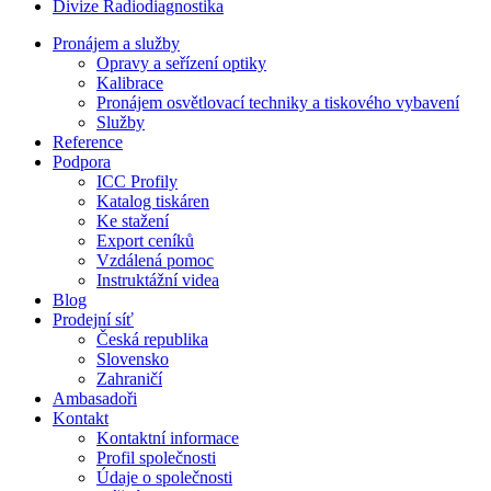
Divize Radiodiagnostika
Pronájem a služby
Opravy a seřízení optiky
Kalibrace
Pronájem osvětlovací techniky a tiskového vybavení
Služby
Reference
Podpora
ICC Profily
Katalog tiskáren
Ke stažení
Export ceníků
Vzdálená pomoc
Instruktážní videa
Blog
Prodejní síť
Česká republika
Slovensko
Zahraničí
Ambasadoři
Kontakt
Kontaktní informace
Profil společnosti
Údaje o společnosti