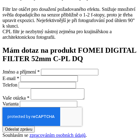
Filtr lze otáčet pro dosažení požadovaného efektu. Snižuje množství
světla dopadajícího na senzor přibližně o 1-2 f-stopy, proto je třeba
upravit expozici. Nejefektivnější je při fotografování pod úhlem 90°
k slunci.
CPL filtr je nezbytný nástroj zejména pro krajinářskou a
architektonickou fotografii.
Mám dotaz na produkt FOMEI DIGITAL
FILTER 52mm C-PL DQ
Jméno a příjmení
*
E-mail
*
Telefon
Vaše otázka
*
Varianta
Odeslat zprávu
Souhlasím se
zpracováním osobních údajů
.