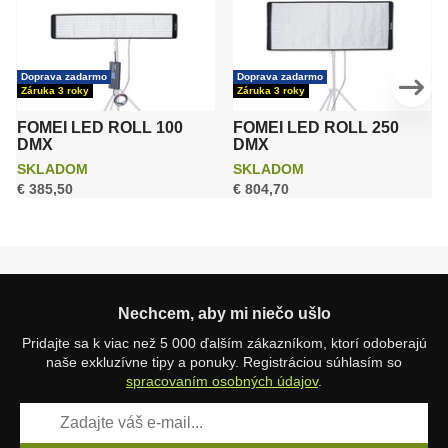
Doprava zadarmo
Doprava zadarmo
Záruka 3 roky
Záruka 3 roky
FOMEI LED ROLL 100
FOMEI LED ROLL 250
DMX
DMX
SKLADOM
SKLADOM
€ 385,50
€ 804,70
Nechcem, aby mi niečo ušlo
Pridajte sa k viac než 5 000 ďalším zákazníkom, ktorí odoberajú
naše exkluzívne tipy a ponuky. Registráciou súhlasím so
spracovaním osobných údajov
.