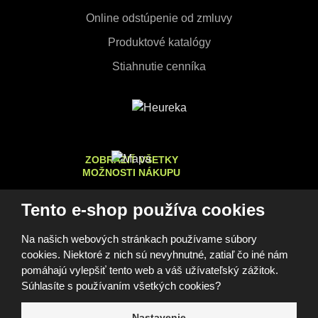
Online odstúpenie od zmluvy
Produktové katalógy
Stiahnutie cenníka
ZOBRAZIŤ VŠETKY
MOŽNOSTI NÁKUPU
Tento e-shop používa cookies
Na našich webových stránkach používame súbory
© 2026, FOMEI s.r.o.
cookies. Niektoré z nich sú nevyhnutné, zatiaľ čo iné nám
Vyhlásenie o prístupnosti
Mapa stránok
GDPR
Cookies
Nastavenia cookies
pomáhajú vylepšiť tento web a váš užívateľský zážitok.
Tento web je chránený pomocou Google reCAPTCHA, a platia
Súhlasíte s používaním všetkých cookies?
pre neho
Zásady ochrany osobných údajov
a
zmluvné
podmienky
spoločnosti Google.
Nastavenie