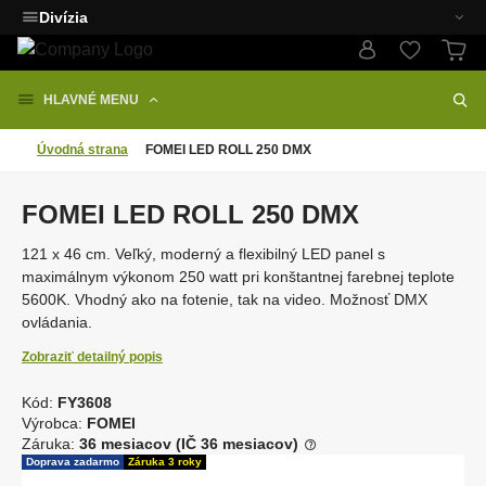
Divízia
HLAVNÉ MENU
Úvodná strana
FOMEI LED ROLL 250 DMX
FOMEI LED ROLL 250 DMX
121 x 46 cm. Veľký, moderný a flexibilný LED panel s
maximálnym výkonom 250 watt pri konštantnej farebnej teplote
5600K. Vhodný ako na fotenie, tak na video. Možnosť DMX
ovládania.
Zobraziť detailný popis
Kód:
FY3608
K
Výrobca:
FOMEI
ó
Záruka:
36 mesiacov (IČ 36 mesiacov)
d
Doprava zadarmo
Záruka 3 roky
d