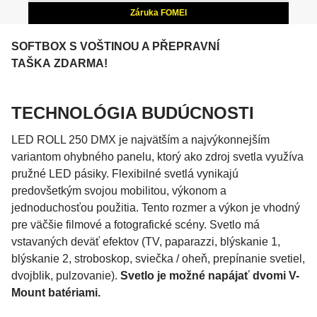
Záruka FOMEI
SOFTBOX S VOŠTINOU A PŘEPRAVNÍ
TAŠKA ZDARMA!
TECHNOLÓGIA BUDÚCNOSTI
LED ROLL 250 DMX je najvätším a najvýkonnejším
variantom ohybného panelu, ktorý ako zdroj svetla využíva
pružné LED pásiky. Flexibilné svetlá vynikajú
predovšetkým svojou mobilitou, výkonom a
jednoduchosťou použitia. Tento rozmer a výkon je vhodný
pre väčšie filmové a fotografické scény. Svetlo má
vstavaných deväť efektov (TV, paparazzi, blýskanie 1,
blýskanie 2, stroboskop, sviečka / oheň, prepínanie svetiel,
dvojblik, pulzovanie).
Svetlo je možné napájať dvomi V-
Mount batériami.