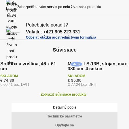
t
Y
ž
ž
Zabezpečíme vám
servis po celú životnosť
produktu
s
s
t
t
v
Potrebujete poradiť?
v
o
Volajte:
+421 905 223 331
o
Odoslať otázku prostredníctvom formulára
Súvisiace
Softbox a voština, 46 x 61
Master LS-13B, stojan, max.
-6 %
cm
380 cm, 4 sekce
SKLADOM
SKLADOM
€ 74,30
€ 95,00
€ 60,41 bez DPH
€ 77,24 bez DPH
Zobraziť súvisiace produkty
Detailný popis
Technické parametre
Opýtajte sa