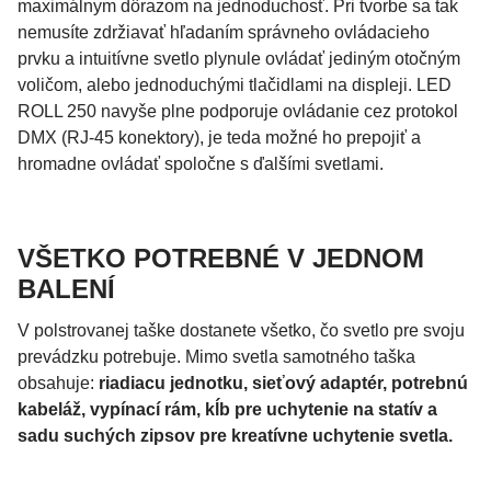
maximálnym dôrazom na jednoduchosť. Pri tvorbe sa tak
nemusíte zdržiavať hľadaním správneho ovládacieho
prvku a intuitívne svetlo plynule ovládať jediným otočným
voličom, alebo jednoduchými tlačidlami na displeji. LED
ROLL 250 navyše plne podporuje ovládanie cez protokol
DMX (RJ-45 konektory), je teda možné ho prepojiť a
hromadne ovládať spoločne s ďalšími svetlami.
VŠETKO POTREBNÉ V JEDNOM
BALENÍ
V polstrovanej taške dostanete všetko, čo svetlo pre svoju
prevádzku potrebuje. Mimo svetla samotného taška
obsahuje:
riadiacu jednotku, sieťový adaptér, potrebnú
kabeláž, vypínací rám, kĺb pre uchytenie na statív a
sadu suchých zipsov pre kreatívne uchytenie svetla.