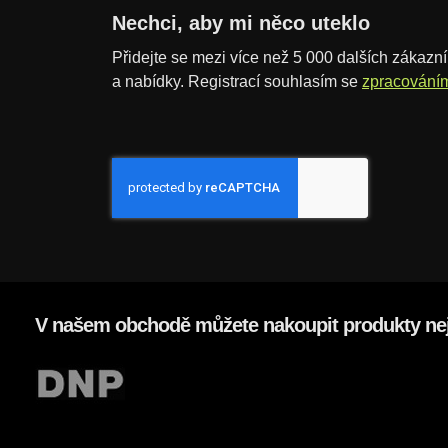
č
Nechci, aby mi něco uteklo
e
Přidejte se mezi více než 5 000 dalších zákazník
t
a nabídky. Registrací souhlasím se
zpracování
V našem obchodě můžete nakoupit produkty nej