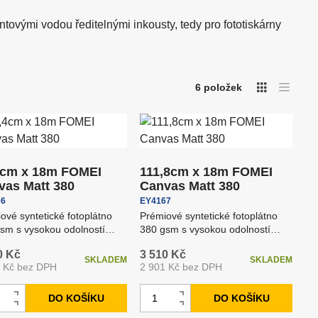
Podcast & Stream
tovými vodou ředitelnými inkousty, tedy pro fototiskárny
Tiskárny, minilaby a
Stojany
fotokiosky DNP
6
položek
O
T
a
b
b
r
u
á
l
í
z
k
k
o
o
v
ý
v
v
4cm x 18m FOMEI
111,8cm x 18m FOMEI
ý
ý
v
vas Matt 380
Canvas Matt 380
p
ý
i
66
EY4167
p
s
i
ové syntetické fotoplátno
Prémiové syntetické fotoplátno
s
sm s vysokou odolností
380 gsm s vysokou odolností
 otěru a praskání pov...
proti otěru a praskání pov...
0 Kč
3 510 Kč
SKLADEM
SKLADEM
2 Kč bez DPH
2 901 Kč bez DPH
Z
DO KOŠÍKU
DO KOŠÍKU
N
N
m
S
S
a
a