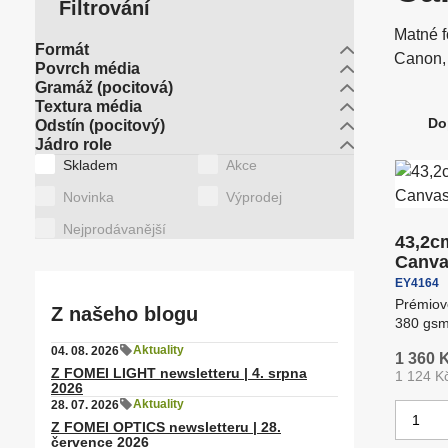
Filtrování
Motorové hlavy pro světla
O
Matné f
Formát
Canon,
Povrch média
Gramáž (pocitová)
P
Latex/ solvent/ UV media
S
Polohovací stoly
s
Textura média
Do
Odstín (pocitový)
Ř
Jádro role
a
Štítky
Skladem
Akce
z
Stropní systémy
S
Novinka
Výprodej
e
Nejprodávanější
n
43,2c
í
Canva
p
EY4164
r
Prémiové
Z našeho blogu
380 gsm
o
proti ot
d
Aktuality
04. 08. 2026
1 360 
Z FOMEI LIGHT newsletteru | 4. srpna
u
1 124 K
2026
k
Aktuality
28. 07. 2026
Z
t
Z FOMEI OPTICS newsletteru | 28.
m
července 2026
ů