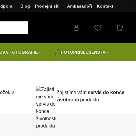
dpora
Blog
Prodejní síť
Ambasadoři
Kontakt
OVÁ FOTOGRAFIE
FOTOPŘÍSLUŠENSTVÍ
Fotoaparáty
Filtry
Doprodej - Bazar
 a
Druhá jakost | Bazar |
Fototiskárny Canon,
ožek v
Zajistíme vám
servis do konce
Rozbalené
EPSON, HP
životnosti
produktu
4
Pozitiv digitálně
LED světla
átory
ce
Spektivy
Lakování a napínání pláten
ry