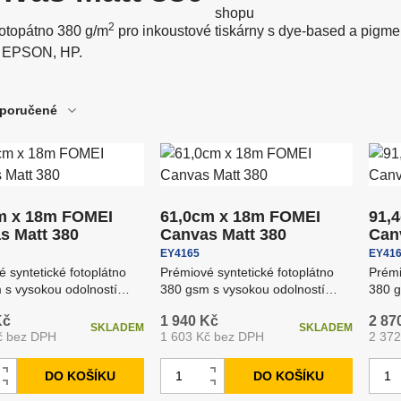
dpalovače blesků
Odrazné desky
e
2
otopátno 380 g/m
pro inkoustové tiskárny s dye-based a pigmen
 EPSON, HP.
říslušenství pro blesky a
oftware
TISK – doprodej
Softboxy
větla
poručené
tudiové blesky
Uchycení fotopozad
m x 18m FOMEI
61,0cm x 18m FOMEI
91,
s Matt 380
Canvas Matt 380
Can
EY4165
EY41
 syntetické fotoplátno
Prémiové syntetické fotoplátno
Prémi
 s vysokou odolností
380 gsm s vysokou odolností
380 g
ěru a praskání pov...
proti otěru a praskání pov...
proti
Kč
1 940 Kč
2 87
SKLADEM
SKLADEM
č bez DPH
1 603 Kč bez DPH
2 37
Z
Z
DO KOŠÍKU
DO KOŠÍKU
N
N
m
m
S
S
a
a