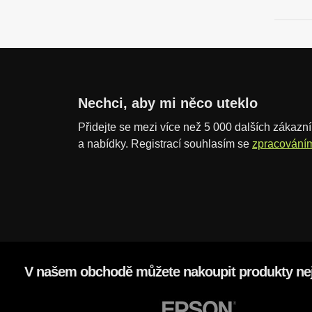
n
i
t
p
o
č
Nechci, aby mi něco uteklo
e
Přidejte se mezi více než 5 000 dalších zákazník
t
a nabídky. Registrací souhlasím se
zpracování
V našem obchodě můžete nakoupit produkty nej