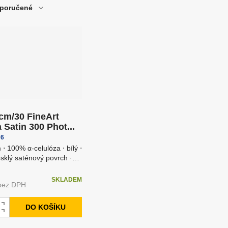
poručené
e
tudiové blesky
Uchycení fotopozad
cm/30 FineArt
 Satin 300 Phot...
6
⋅ 100% α-celulóza ⋅ bílý ⋅
sklý saténový povrch ·
 se zaoblen...
SKLADEM
bez DPH
DO KOŠÍKU
N
S
a