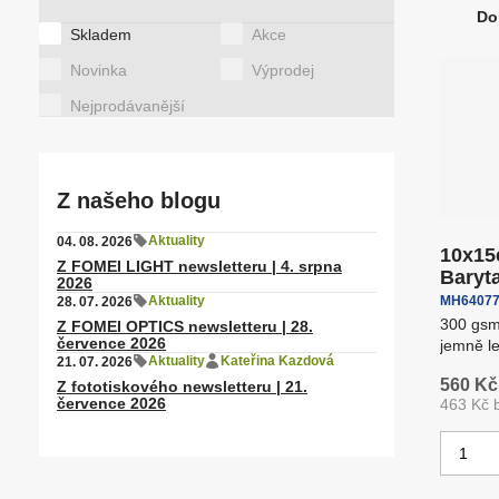
Do
Stropní systémy
S
Ř
Štítky
Skladem
Akce
a
Novinka
Výprodej
z
Nejprodávanější
e
n
í
p
Z našeho blogu
r
Aktuality
04. 08. 2026
o
10x15
Z FOMEI LIGHT newsletteru | 4. srpna
d
Baryta
2026
u
Aktuality
MH64077
28. 07. 2026
k
300 gsm 
Z FOMEI OPTICS newsletteru | 28.
července 2026
jemně le
t
Aktuality
Kateřina Kazdová
21. 07. 2026
30 karet
ů
560 Kč
Z fototiskového newsletteru | 21.
července 2026
463 Kč 
Z
m
ě