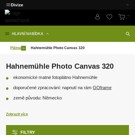
Divize
HLAVNÍ NABÍDKA
Plátna
Hahnemühle Photo Canvas 320
Hahnemühle Photo Canvas 320
ekonomické matné fotoplátno Hahnemühle
doporučené zpracování: napnutí na rám
GOframe
země původu: Německo
kompatibilita plátna s tiskárnami: Canon, EPSON, HP
Zobrazit více
dostupnost:
listy
,
role
FILTRY