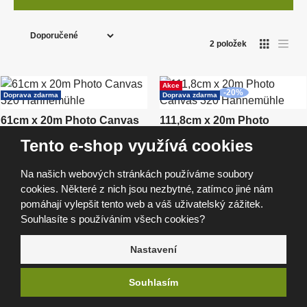
Ř
a
2
položek
O
T
z
a
b
b
e
r
u
á
l
n
Akce
z
k
-
20
%
Doprava zdarma
Doprava zdarma
k
o
í
o
v
ý
v
p
61cm x 20m Photo Canvas
111,8cm x 20m Photo
v
ý
ý
320 Hahnemühle
Canvas 320 Hahnemühl...
r
v
p
Tento e-shop využívá cookies
ý
SKLADEM
SKLADEM
i
o
p
6 290 Kč
9 096 Kč
s
i
5 198 Kč bez DPH
d
7 517 Kč bez DPH
Na našich webových stránkách používáme soubory
s
u
cookies. Některé z nich jsou nezbytné, zatímco jiné nám
k
pomáhají vylepšit tento web a váš uživatelský zážitek.
t
Souhlasíte s používáním všech cookies?
ů
Nastavení
Z našeho blogu
Aktuality
04. 08. 2026
Souhlasím
Z FOMEI LIGHT newsletteru | 4. srpna 2026