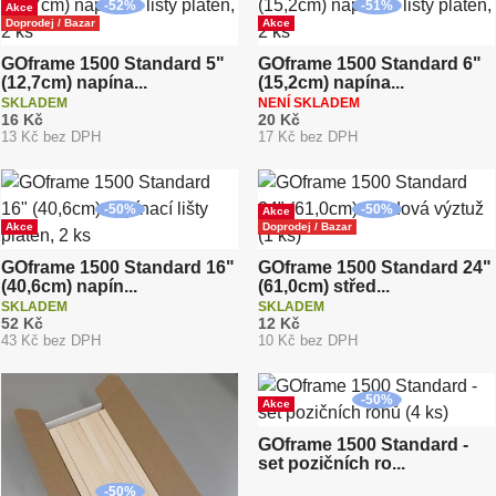
-
52
%
-
51
%
Akce
Doprodej / Bazar
Akce
GOframe 1500 Standard 5"
GOframe 1500 Standard 6"
(12,7cm) napína...
(15,2cm) napína...
SKLADEM
NENÍ SKLADEM
16 Kč
20 Kč
13 Kč bez DPH
17 Kč bez DPH
-
50
%
-
50
%
Akce
Akce
Doprodej / Bazar
GOframe 1500 Standard 16"
GOframe 1500 Standard 24"
(40,6cm) napín...
(61,0cm) střed...
SKLADEM
SKLADEM
52 Kč
12 Kč
43 Kč bez DPH
10 Kč bez DPH
-
50
%
Akce
GOframe 1500 Standard -
set pozičních ro...
-
50
%