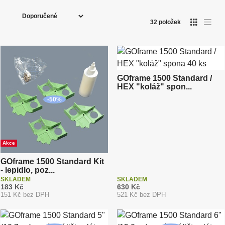
Ř
a
32
položek
O
T
z
a
b
b
e
r
u
á
l
n
z
k
k
o
í
o
v
ý
v
p
GOframe 1500 Standard /
v
ý
ý
HEX "koláž" spon...
r
v
p
ý
i
o
-
50
%
p
s
i
d
s
u
k
Akce
t
ů
GOframe 1500 Standard Kit
- lepidlo, poz...
SKLADEM
SKLADEM
183 Kč
630 Kč
151 Kč bez DPH
521 Kč bez DPH