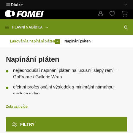
Divize
HLAVNÍ NABÍDKA
Lakování a napínání pláten
Napínání pláten
Napínání pláten
nejjednodušší napínání pláten na luxusní 'slepý rám' =
GoFrame / Gallerie Wrap
efektní profesionální výsledek s minimální námahou:
sledujte video
fajnšmekři před napnutím na rám plátno zušlechtí
Zobrazit více
lakováním
rámy pro menší formáty:
Standard
; pro větší formáty:
FILTRY
PRO
; včelí plástve:
HEX