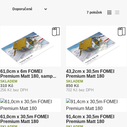
Ř
a
7
položek
O
T
z
a
b
b
e
r
u
á
l
n
z
k
k
o
í
o
v
ý
v
p
v
ý
ý
r
v
p
ý
i
o
p
s
i
d
s
u
61,0cm x 6m FOMEI
43,2cm x 30,5m FOMEI
Premium Matt 180, samp...
Premium Matt 180
k
SKLADEM
SKLADEM
t
310 Kč
850 Kč
256 Kč bez DPH
702 Kč bez DPH
ů
61,0cm x 30,5m FOMEI
91,4cm x 30,5m FOMEI
Premium Matt 180
Premium Matt 180
SKLADEM
SKLADEM