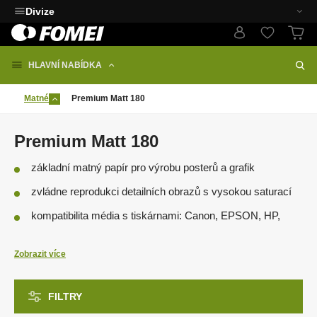
Divize
HLAVNÍ NABÍDKA
Matné
Premium Matt 180
Premium Matt 180
základní matný papír pro výrobu posterů a grafik
zvládne reprodukci detailních obrazů s vysokou saturací
kompatibilita média s tiskárnami: Canon, EPSON, HP,
Brother, Lexmark (dye-based, pigment)
Zobrazit více
dostupnost:
listy
,
role
FILTRY