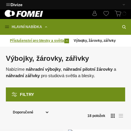
Divize
HLAVNÍ NABÍDKA
Příslušenství pro blesky a světla
Výbojky, žárovky, zářivky
Výbojky, žárovky, zářivky
Nabízíme
náhradní výbojky
,
náhradní pilotní žárovky
a
náhradní zářivky
pro studiová světla a blesky.
FILTRY
Ř
a
18
položek
O
T
z
a
b
b
e
r
u
á