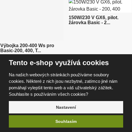
l
n
z
k
k
o
í
o
v
ý
v
p
150W/230 V GX6, pilot.
v
ý
ý
žárovka Basic - 2...
r
v
p
ý
i
o
p
s
i
d
s
u
Výbojka 200-400 Ws pro
Basic-200, 400, T...
k
SKLADEM
SKLADEM
t
1 990 Kč
400 Kč
Tento e-shop využívá cookies
1 645 Kč bez DPH
331 Kč bez DPH
ů
Na našich webových stránkách používáme soubory
cookies. Některé z nich jsou nezbytné, zatímco jiné nám
pomáhají vylepšit tento web a váš uživatelský zážitek.
Výbojka pro Digitalis
Souhlasíte s používáním všech cookies?
200/400/600
Výbojka pro Digitalis PRO a
Digital PRO ...
Nastavení
NENÍ SKLADEM
SKLADEM
2 804 Kč
2 250 Kč
2 317 Kč bez DPH
1 860 Kč bez DPH
Souhlasím