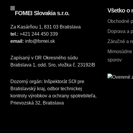
Všetko o 
FOMEI Slovakia s.r.o.
Obchodné 
Za Kasárňou 1, 831 03 Bratislava
Doprava a p
tel.:
+421 244 450 339
email:
info@fomei.sk
Záručné a 
Mimosúdne r
Zapísaný v OR Okresného súdu
sporov
Bratislava 1, odd. Sro, vložka č. 23192/B
Dozorný orgán: Inšpektorát SOI pre
Bratislavský kraj, odbor technickej
kontroly výrobkov a ochrany spotrebiteľa,
Prievozská 32, Bratislava