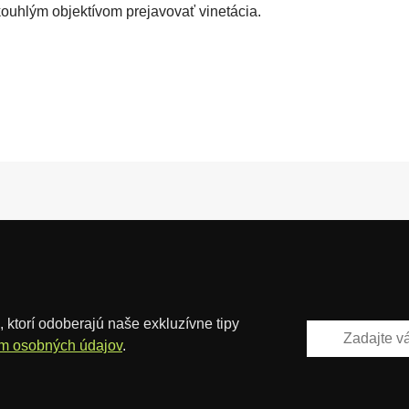
ouhlým objektívom prejavovať vinetácia.
 ktorí odoberajú naše exkluzívne tipy
m osobných údajov
.