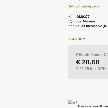
o najlepšie z analógovej
dpalovače bleskov a
Vybavenie fotokom
Odrazové dosky a p
otografie
Zobraziť detailný popis
otoaparátov
Kód:
OM0277
K
Výrobca:
Marumi
oftware
Fototlač - výpredaj
ó
Záruka:
24 mesiacov (IČ
d
ríslušenstvo pre blesky a
d
Softboxy
vetlá
SKLADOM
o
d
á
v
Pôvodná cena
€ 
a
€ 28,60
túdiové blesky
Uchytenie fotopoza
t
e
€ 23,25 bez DPH
ľ
a
:
K
C
O
N
S
Máme viac ako
30 rok