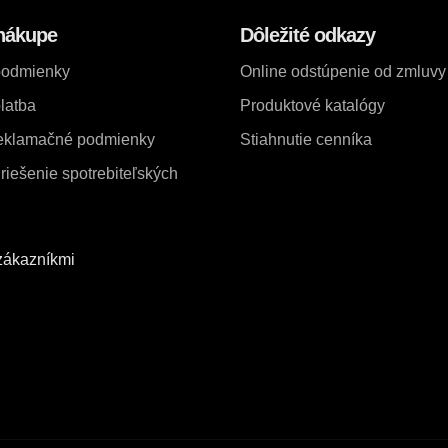
nákupe
Dôležité odkazy
podmienky
Online odstúpenie od zmluvy
latba
Produktové katalógy
reklamačné podmienky
Stiahnutie cenníka
iešenie spotrebiteľských