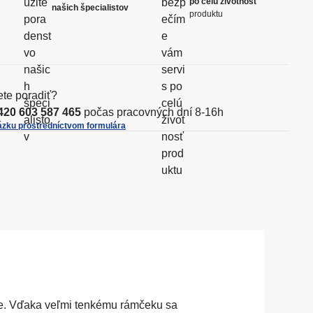
po celú životnosť
e
našich špecialistov
produktu
o
o
t
ž
ž
s
s
t
t
v
v
ete poradiť?
o
o
420 603 587 465
počas pracovných dní 8-16h
ázku prostredníctvom formulára
nie. Vďaka veľmi tenkému rámčeku sa