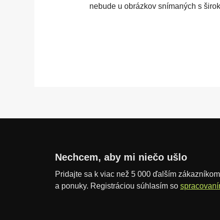
nebude u obrázkov snímaných s širok
Nechcem, aby mi niečo ušlo
Pridajte sa k viac než 5 000 ďalším zákazníkom,
a ponuky. Registráciou súhlasím so
spracovaní