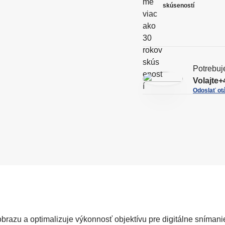
U
skúseností
L
T
Potrebuj
Volajte
+
Odoslať ot
 obrazu a optimalizuje výkonnosť objektívu pre digitálne sníma