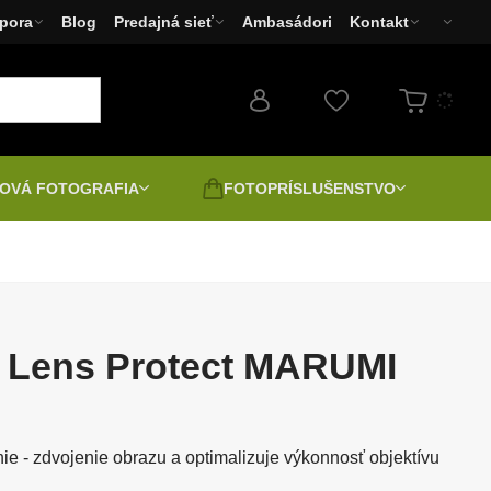
pora
Blog
Predajná sieť
Ambasádori
Kontakt
OVÁ FOTOGRAFIA
FOTOPRÍSLUŠENSTVO
Fotoaparáty
Filtre
Bazár - Dopredaj
Fototlačiarne Canon,
brane a
Druhá jakost | Bazar |
EPSON, HP
Rozbalené
 Lens Protect MARUMI
ilaby
Pozitív digitálne
LED svetlá
nie - zdvojenie obrazu a optimalizuje výkonnosť objektívu
ácia
Napínanie plátna a fotografií
átory
Spektivy