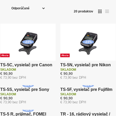
R
a
Ak si s výberom správneho odpaľovača, alebo jeho
20
produktov
kompatibilitou neviete rady, kontaktujte našich
d
špecialistov
ateliérového vybavenia
.
e
n
i
e
-
24
%
-
24
%
p
r
Akcia
Akcia
o
d
TS-5C, vysielač pre Canon
TS-5N, vysielač pre Nikon
SKLADOM
SKLADOM
u
€ 90,90
€ 90,90
k
€ 73,90 bez DPH
€ 73,90 bez DPH
Akcia
Akcia
t
-
24
%
-
24
%
o
TS-5S, vysielač pre Sony
TS-5F, vysielač pre Fujifilm
SKLADOM
SKLADOM
v
€ 90,90
€ 90,90
€ 73,90 bez DPH
€ 73,90 bez DPH
-
18
%
TS-5 R, prijímač, FOMEI
TR - 16, rádiový vysielač /