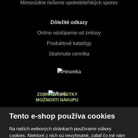
Mimosúdne riešenie spotrebiteľských sporov
Dôležité odkazy
Online odstúpenie od zmluvy
Produktové katalógy
Stiahnutie cenníka
ZOBRAZIŤ VŠETKY
MOŽNOSTI NÁKUPU
Tento e-shop používa cookies
Na našich webových stránkach používame súbory
© 2026, FOMEI s.r.o.
cookies. Niektoré z nich sú nevyhnutné, zatiaľ čo iné nám
Vyhlásenie o prístupnosti
Mapa stránok
GDPR
Cookies