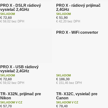
PRO X - DSLR rádiový
PRO X - rádiový prijímač
vysielač 2,4GHz
2,4GHz
SKLADOM
SKLADOM
€ 72,60
€ 51,90
€ 59,02 bez DPH
€ 42,20 bez DPH
Doprava zadarmo
PRO X - WiFi convertor
PRO X - USB rádiový
vysielač 2,4GHz
SKLADOM
SKLADOM
€ 72,60
€ 186,30
€ 59,02 bez DPH
€ 151,46 bez DPH
Dopredaj / Bazar
Dopredaj / Bazar
TR- X32N, prijímač pre
TR- X32C, vysielač pre
Nikon
Canon
SKLADOM V CZ
SKLADOM V CZ
€ 57,70
€ 78,40