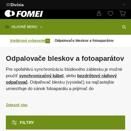
Divízia
HLAVNÉ MENU
Ateliérové vybavenie
Odpalovače bleskov a fotoaparátov
Odpalovače bleskov a fotoaparátov
Pre spoľahlivú synchronizáciu štúdiového záblesku je možné
použiť
synchronizačný kábel
, alebo
bezdrôtový rádiový
odpaľovač
. Odpaľovač blesku (vysielač) sa najčastejšie
umiestňuje do sánok fotoaparátu a prijímač do
synchronizačného portu blesku. Výhoda bezdrôtového
odpaľovania je absencia káblov, dosah niekoľko desiatok
Zobraziť viac
metrov, možnosť ovládania blesku na diaľku a veľká
spoľahlivosť. Vyspelejšie odpaľovače z našej ponuky vedia
vysokorýchlostnú synchronizáciu HSS
, alebo
automatické
FILTRY
prispôsobenie sily záblesku TTL
.