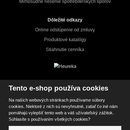
Mimosúdne riešenie spotrebiteľských sporov
Dôležité odkazy
Online odstúpenie od zmluvy
Produktové katalógy
Stiahnutie cenníka
Tento e-shop používa cookies
ZOBRAZIŤ VŠETKY
MOŽNOSTI NÁKUPU
Na našich webových stránkach používame súbory
cookies. Niektoré z nich sú nevyhnutné, zatiaľ čo iné nám
pomáhajú vylepšiť tento web a váš užívateľský zážitok.
Súhlasíte s používaním všetkých cookies?
© 2026, FOMEI s.r.o.
Vyhlásenie o prístupnosti
Mapa stránok
GDPR
Cookies