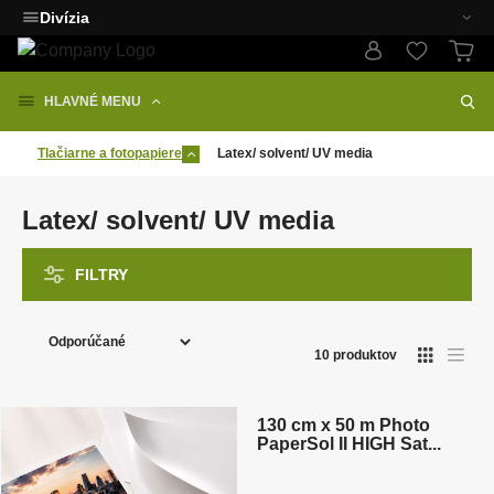
Divízia
HLAVNÉ MENU
Tlačiarne a fotopapiere
Latex/ solvent/ UV media
Latex/ solvent/ UV media
FILTRY
R
a
10
produktov
d
Novinka
e
n
130 cm x 50 m Photo
PaperSol II HIGH Sat...
i
e