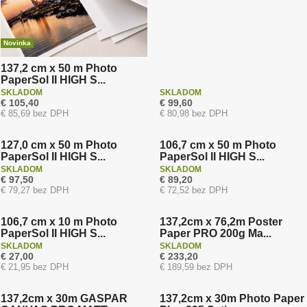
p
r
o
Novinka
d
137,2 cm x 50 m Photo
u
PaperSol II HIGH S...
k
SKLADOM
SKLADOM
t
€ 105,40
€ 99,60
€ 85,69 bez DPH
€ 80,98 bez DPH
o
Novinka
Novinka
v
127,0 cm x 50 m Photo
106,7 cm x 50 m Photo
PaperSol II HIGH S...
PaperSol II HIGH S...
SKLADOM
SKLADOM
€ 97,50
€ 89,20
Doprava zadarmo
€ 79,27 bez DPH
€ 72,52 bez DPH
Novinka
Novinka
106,7 cm x 10 m Photo
137,2cm x 76,2m Poster
PaperSol II HIGH S...
Paper PRO 200g Ma...
SKLADOM
SKLADOM
€ 27,00
€ 233,20
Doprava zadarmo
€ 21,95 bez DPH
€ 189,59 bez DPH
Novinka
Novinka
137,2cm x 30m GASPAR
137,2cm x 30m Photo Paper