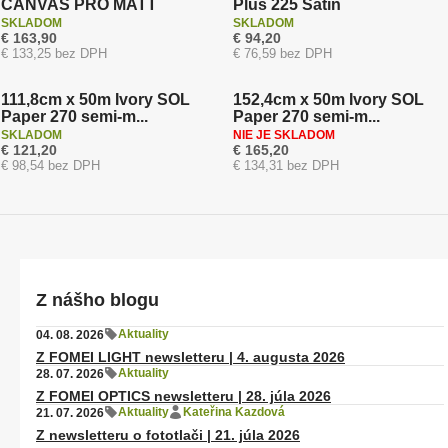
CANVAS PRO MATT
Plus 225 Satin
SKLADOM
SKLADOM
€ 163,90
€ 94,20
Doprava zadarmo
Doprava zadarmo
€ 133,25 bez DPH
€ 76,59 bez DPH
Novinka
Novinka
111,8cm x 50m Ivory SOL
152,4cm x 50m Ivory SOL
Paper 270 semi-m...
Paper 270 semi-m...
SKLADOM
NIE JE SKLADOM
€ 121,20
€ 165,20
€ 98,54 bez DPH
€ 134,31 bez DPH
Z nášho blogu
Aktuality
04. 08. 2026
Z FOMEI LIGHT newsletteru | 4. augusta 2026
Aktuality
28. 07. 2026
Z FOMEI OPTICS newsletteru | 28. júla 2026
Aktuality
Kateřina Kazdová
21. 07. 2026
Z newsletteru o fototlači | 21. júla 2026