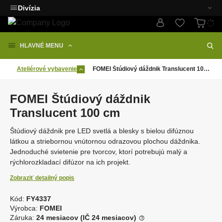
Divízia
HLAVNÉ MENU
Ateliérové vybavenie
FOMEI Štúdiový dáždnik Translucent 100 cm
FOMEI Štúdiový dáždnik
Translucent 100 cm
Štúdiový dáždnik pre LED svetlá a blesky s bielou difúznou
látkou a striebornou vnútornou odrazovou plochou dáždnika.
Jednoduché svietenie pre tvorcov, ktorí potrebujú malý a
rýchlorozkladací difúzor na ich projekt.
Zobraziť detailný popis
Kód:
FY4337
K
Výrobca:
FOMEI
ó
Záruka:
24 mesiacov (IČ 24 mesiacov)