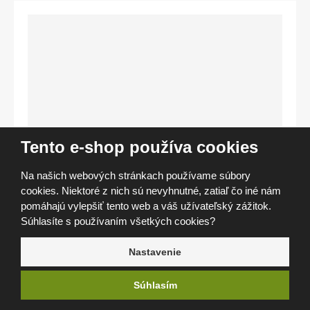
d
d
o
d
á
v
a
t
e
ľ
a
Tento e-shop používa cookies
:
F
Na našich webových stránkach používame súbory
o
m
cookies. Niektoré z nich sú nevyhnutné, zatiaľ čo iné nám
e
pomáhajú vylepšiť tento web a váš užívateľský zážitok.
i
Súhlasíte s používaním všetkých cookies?
G
+2
Ďalší
l
Nastavenie
o
SKLADOM
b
a
Súhlasím
l
-