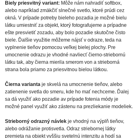
Biely priesvitný variant:
Môže nám nahradiť softbox,
alebo napríklad zmäkčiť slnečné svetlo, ktoré prúdi cez
okná. V prípade potreby bieleho pozadia je možné bielu
látku umiestniť za objekt, ktorý fotografujeme a prípadne
ešte presvietiť zozadu, aby bolo pozadie skutočne čisto
biele. Ďalšie využitie môžeme nájsť v odraze, teda na
vyplnenie tieňov pomocou veľkej bielej plochy. Pre
umocnenie odrazu je vhodné navliecť čierno-striebornú
látku tak, aby čierna mierila smerom von a strieborná
strana bola priamo za priesvitnou bielou látkou.
Čierna varianta
je skvelá na umocnenie tieňov, alebo
zatienenie svetla do smeru, kde ho mať nechceme. Ďalej
sa dá využiť ako pozadie av prípade fotenia módy je
možné panel využiť ako zástenu na prezliekanie modeliek.
Strieborný odrazný návlek
je vhodný na výplň tieňov,
alebo odrážanie protisvetla. Odraz striebornej látky
premieta na objekt vyššiu svetelnú intenzitu a hodí sa