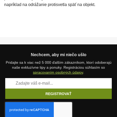
napríklad na odrážanie protisvetla späť na objekt.
Nechcem, aby mi niečo ušlo
Pridajte sa k viac než 5 000 ďalším zákazníkom, ktorí odoberajú
naše exkluzívne tipy a ponuky. Registráciou súhlasím so
spracovaním osobných údajov
.
REGISTROVAŤ