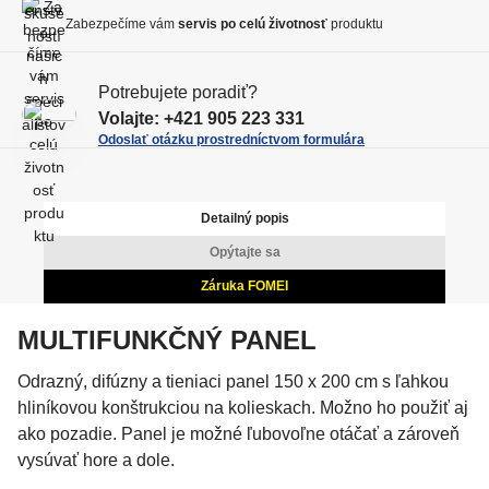
t
C
ž
ž
Y
Zabezpečíme vám
servis po celú životnosť
produktu
s
s
t
t
v
Potrebujete poradiť?
v
o
Volajte:
+421 905 223 331
o
Odoslať otázku prostredníctvom formulára
Detailný popis
Opýtajte sa
Záruka FOMEI
MULTIFUNKČNÝ PANEL
Odrazný, difúzny a tieniaci panel 150 x 200 cm s ľahkou
hliníkovou konštrukciou na kolieskach. Možno ho použiť aj
ako pozadie. Panel je možné ľubovoľne otáčať a zároveň
vysúvať hore a dole.