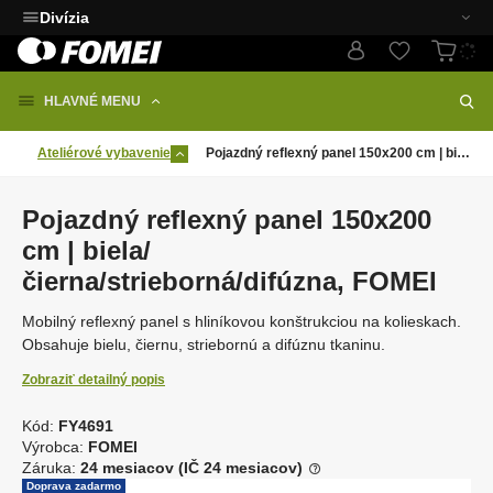
Divízia
HLAVNÉ MENU
Ateliérové vybavenie
Pojazdný reflexný panel 150x200 cm | biela/čierna/strieborná/difúzna, FOMEI
Pojazdný reflexný panel 150x200
cm | biela/
čierna/strieborná/difúzna, FOMEI
Mobilný reflexný panel s hliníkovou konštrukciou na kolieskach.
Obsahuje bielu, čiernu, striebornú a difúznu tkaninu.
Zobraziť detailný popis
Kód:
FY4691
K
Výrobca:
FOMEI
ó
Záruka:
24 mesiacov (IČ 24 mesiacov)
d
Doprava zadarmo