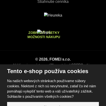
Stiahnutie cenníka
ZOBRAZIŤ VŠETKY
MOŽNOSTI NÁKUPU
© 2026, FOMEI s.r.o.
Vyhlásenie o prístupnosti
Mapa stránok
GDPR
Cookies
Nastavenia cookies
Tento e-shop používa cookies
Tento web je chránený pomocou Google reCAPTCHA, a platia
pre neho
Zásady ochrany osobných údajov
a
zmluvné
Na našich webových stránkach používame súbory
podmienky
spoločnosti Google.
cookies. Niektoré z nich sú nevyhnutné, zatiaľ čo iné nám
pomáhajú vylepšiť tento web a váš užívateľský zážitok.
e
Súhlasíte s používaním všetkých cookies?
B
R