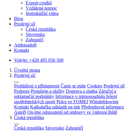
Export ceníků
Vzdálená pomoc
Instruktážní videa
Blog
Prodejní síť
Česká republika
Slovensko
Zahraničí
Ambasadoři
Kontakt
Volejte:
+420 495 056 500
Úvodní strana
Prodejní síť
Prohlášení o přístupnosti
Často se ptáte
Cookies
Prodejní síť
Podpora
Pronájem a služby
Doprava a platba
Záruční a
reklamační podmínky
Informace o mimosoudním řešení
spotřebitelských sporů
Práce ve FOMEI
Whistleblowing
Kontakt
Kalkulačka nákladů na tisk
Předsmluvní informace
Autoři
On-line odstoupení od smlouvy ve 14denní lhůtě
Česká republika
Česká republika
Slovensko
Zahraničí