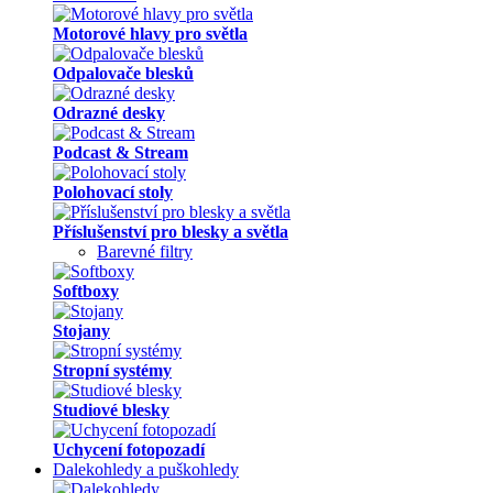
Motorové hlavy pro světla
Odpalovače blesků
Odrazné desky
Podcast & Stream
Polohovací stoly
Příslušenství pro blesky a světla
Barevné filtry
Softboxy
Stojany
Stropní systémy
Studiové blesky
Uchycení fotopozadí
Dalekohledy a puškohledy