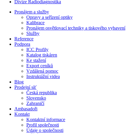
Divize Radiodiagnostika
Pronájem a služby
Opravy a seřízení optiky
Kalibrace
Pronájem osvětlovací techniky a tiskového vybavení
Služby
Reference
Podpora
ICC Profily
Katalog tiskáren
Ke stažení
Export ceníků
Vzdálená pomoc
Instruktážní videa
Blog
Prodejní síť
Česká republika
Slovensko
Zahraničí
Ambasadoři
Kontakt
Kontaktní informace
Profil společnosti
Údaje o společnosti