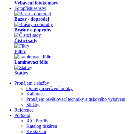
Vybavení fotokomory
Fotopříslušenství
Bazar - doprodej
Brašny a popruhy
Čisticí sady
Filtry
Laminovací fólie
Stativy
Pronájem a služby
Opravy a seřízení optiky
Kalibrace
Pronájem osvětlovací techniky a tiskového vybavení
Služby
Reference
Podpora
ICC Profily
Katalog tiskáren
Ke stažení