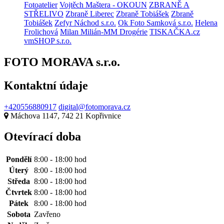
Fotoatelier
Vojtěch Maštera - OKOUN
ZBRANĚ A
STŘELIVO
Zbraně Liberec
Zbraně Tobiášek
Zbraně
Tobiášek
Zefyr Náchod s.r.o.
Ok Foto Samková s.r.o.
Helena
Frolichová
Milan Milián-MM Drogérie
TISKAČKA.cz
vmSHOP s.r.o.
FOTO MORAVA s.r.o.
Kontaktní údaje
+420556880917
digital@fotomorava.cz
Máchova 1147, 742 21 Kopřivnice
Otevírací doba
Pondělí
8:00 - 18:00 hod
Úterý
8:00 - 18:00 hod
Středa
8:00 - 18:00 hod
Čtvrtek
8:00 - 18:00 hod
Pátek
8:00 - 18:00 hod
Sobota
Zavřeno