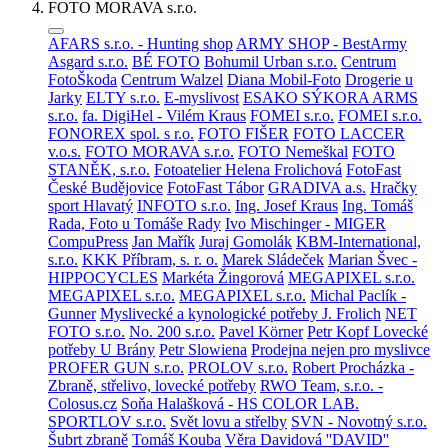
FOTO MORAVA s.r.o.
AFARS s.r.o. - Hunting shop
ARMY SHOP - BestArmy
Asgard s.r.o.
BÉ FOTO
Bohumil Urban s.r.o.
Centrum
FotoŠkoda
Centrum Walzel
Diana Mobil-Foto
Drogerie u
Jarky
ELTY s.r.o.
E-myslivost
ESAKO SÝKORA ARMS
s.r.o.
fa. DigiHel - Vilém Kraus
FOMEI s.r.o.
FOMEI s.r.o.
FONOREX spol. s r.o.
FOTO FIŠER
FOTO LACCER
v.o.s.
FOTO MORAVA s.r.o.
FOTO Nemeškal
FOTO
STANĚK, s.r.o.
Fotoatelier Helena Frolichová
FotoFast
České Budějovice
FotoFast Tábor
GRADIVA a.s.
Hračky
sport Hlavatý
INFOTO s.r.o.
Ing. Josef Kraus
Ing. Tomáš
Rada, Foto u Tomáše Rady
Ivo Mischinger - MIGER
CompuPress
Jan Mařík
Juraj Gomolák
KBM-International,
s.r.o.
KKK Příbram, s. r. o.
Marek Sládeček
Marian Švec -
HIPPOCYCLES
Markéta Žingorová
MEGAPIXEL s.r.o.
MEGAPIXEL s.r.o.
MEGAPIXEL s.r.o.
Michal Paclík -
Gunner
Myslivecké a kynologické potřeby J. Frolich
NET
FOTO s.r.o.
No. 200 s.r.o.
Pavel Körner
Petr Kopf Lovecké
potřeby U Brány
Petr Slowiena
Prodejna nejen pro myslivce
PROFER GUN s.r.o.
PROLOV s.r.o.
Robert Procházka -
Zbraně, střelivo, lovecké potřeby
RWO Team, s.r.o. -
Colosus.cz
Soňa Halašková - HS COLOR LAB.
SPORTLOV s.r.o.
Svět lovu a střelby
SVN - Novotný s.r.o.
Šubrt zbraně
Tomáš Kouba
Věra Davidová ''DAVID''