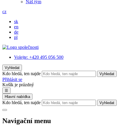
Náš tým
cz
sk
en
de
pl
Volejte:
+420 495 056 500
Vyhledat
Kdo hledá, ten najde
Vyhledat
Přihlásit se
Košík je prázdný
☰
Hlavní nabídka
Kdo hledá, ten najde
Vyhledat
Navigační menu