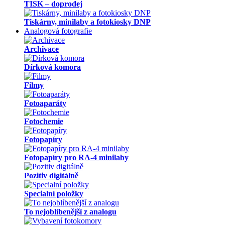
TISK – doprodej
Tiskárny, minilaby a fotokiosky DNP
Analogová fotografie
Archivace
Dírková komora
Filmy
Fotoaparáty
Fotochemie
Fotopapíry
Fotopapíry pro RA-4 minilaby
Pozitiv digitálně
Specialní položky
To nejoblíbenější z analogu