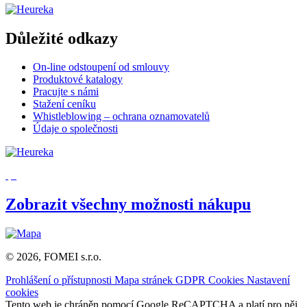
Důležité odkazy
On-line odstoupení od smlouvy
Produktové katalogy
Pracujte s námi
Stažení ceníku
Whistleblowing – ochrana oznamovatelů
Údaje o společnosti
Zobrazit všechny možnosti nákupu
© 2026, FOMEI s.r.o.
Prohlášení o přístupnosti
Mapa stránek
GDPR
Cookies
Nastavení
cookies
Tento web je chráněn pomocí Google ReCAPTCHA a platí pro něj