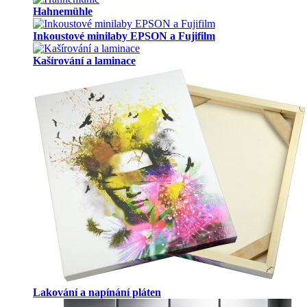
Hahnemühle
Inkoustové minilaby EPSON a Fujifilm
Kašírování a laminace
Lakování a napínání pláten