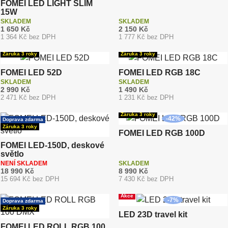
FOMEI LED LIGHT SLIM
15W
SKLADEM
SKLADEM
1 650 Kč
2 150 Kč
1 364 Kč bez DPH
1 777 Kč bez DPH
Záruka 3 roky
Záruka 3 roky
FOMEI LED 52D
FOMEI LED RGB 18C
SKLADEM
SKLADEM
2 990 Kč
1 490 Kč
2 471 Kč bez DPH
1 231 Kč bez DPH
Doprava zdarma
Záruka 3 roky
-
42
%
Doprava zdarma
Záruka 3 roky
FOMEI LED RGB 100D
FOMEI LED-150D, deskové
světlo
NENÍ SKLADEM
SKLADEM
18 990 Kč
8 990 Kč
15 694 Kč bez DPH
7 430 Kč bez DPH
Akce
-
7
%
Doprava zdarma
Záruka 3 roky
LED 23D travel kit
FOMEI LED ROLL RGB 100