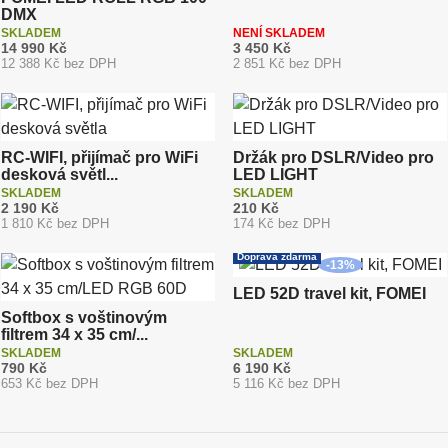
DMX
SKLADEM
NENÍ SKLADEM
14 990 Kč
3 450 Kč
12 388 Kč bez DPH
2 851 Kč bez DPH
RC-WIFI, přijímač pro WiFi
Držák pro DSLR/Video pro
desková světl...
LED LIGHT
SKLADEM
SKLADEM
2 190 Kč
210 Kč
1 810 Kč bez DPH
174 Kč bez DPH
Akce
Doprava zdarma
-
13
%
LED 52D travel kit, FOMEI
Softbox s voštinovým
filtrem 34 x 35 cm/...
SKLADEM
SKLADEM
790 Kč
6 190 Kč
653 Kč bez DPH
5 116 Kč bez DPH