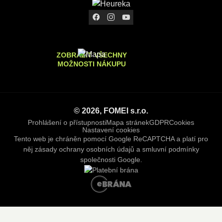
ZOBRAZIT VŠECHNY
MOŽNOSTI NÁKUPU
© 2026, FOMEI s.r.o.
Prohlášení o přístupnosti
Mapa stránek
GDPR
Cookies
Nastavení cookies
Tento web je chráněn pomocí Google ReCAPTCHA a platí pro
něj
zásady ochrany osobních údajů
a
smluvní podmínky
společnosti Google.
e
B
R
Á
N