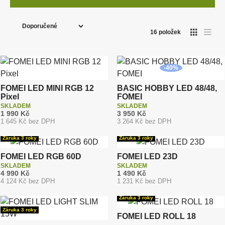
podání
Ř
dvouletá záruka bezplatně i pro podnikatele ✅
a
16
položek
O
T
z
servis, sklad a zákaznická podpora v Hradci Králové ☎️
a
b
b
e
r
u
á
l
n
z
k
-
40
%
k
o
í
o
v
ý
v
p
FOMEI LED MINI RGB 12
BASIC HOBBY LED 48/48,
v
ý
ý
Pixel
FOMEI
r
v
p
ý
SKLADEM
SKLADEM
i
o
p
1 990 Kč
3 950 Kč
s
i
1 645 Kč bez DPH
d
3 264 Kč bez DPH
s
u
Záruka 3 roky
Záruka 3 roky
k
FOMEI LED RGB 60D
FOMEI LED 23D
t
SKLADEM
SKLADEM
ů
4 990 Kč
1 490 Kč
4 124 Kč bez DPH
1 231 Kč bez DPH
Záruka 3 roky
Záruka 3 roky
FOMEI LED ROLL 18