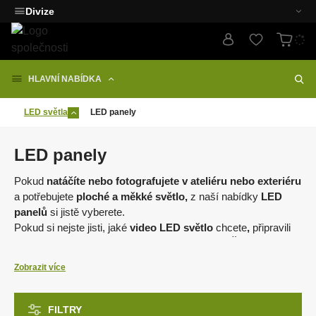
Divize
HLAVNÍ NABÍDKA
LED světla
LED panely
LED panely
Pokud
natáčíte nebo fotografujete v ateliéru nebo exteriéru
a potřebujete
ploché a měkké světlo,
z naší nabídky
LED
panelů
si jistě vyberete.
Pokud si nejste jisti, jaké
video
LED světlo
chcete
,
připravili
jsme pro vás článek
JAK SI VYBRAT LED SVĚTLO
.
Zobrazit více
Hlavní výhody světel od české značky FOMEI:
klademe maximální důraz konstrukci světla a jeho barevné
FILTRY