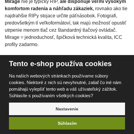
Mirage
nie je typický RIP,
ale disponuje veľmi vysokým
komfortom radenia a náhľadu zákaziek,
rovnako ako tie
najdrahšie RIPy stojace určite päťnásobok. Fotografi,
predovšetkým tí veľkoformátoví, tak majú možnosť opustiť
utrpenie menom tlač cez štandardný tlačový ovládač.
Mirage = jednoduchosť, špičková technická kvalita, ICC
profily zadarmo.
Mirage je stand-alone aplikácia pre Win aj MAC OS a
Tento e-shop používa cookies
inštaluje sa zároveň aj ako
plug-in
do Adobe aplikácií
(Photoshop Elements, Photoshop, Illustrator, InDesign),
Na našich webových stránkach používame súbory
pracuje teda s natívnymi formátmi spoločnosti Adobe, čo je
cookies. Niektoré z nich sú nevyhnutné, zatiaľ čo iné nám
úprimne povedané obrovská výhoda. Ako samostatná
pomáhajú vylepšiť tento web a váš užívateľský zážitok.
aplikácia podporuje formáty jpg, tiff a pdf vo všetkých
Súhlasíte s používaním všetkých cookies?
možných režimoch: RGB, CMYK, stupne šedi, priame
farby.
Nastavenie
Súhlasím