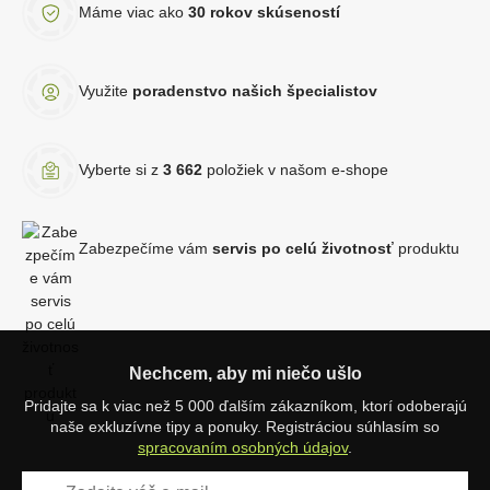
Máme viac ako
30 rokov skúseností
Využite
poradenstvo našich špecialistov
Vyberte si z
3 662
položiek v našom e-shope
Zabezpečíme vám
servis po celú životnosť
produktu
Nechcem, aby mi niečo ušlo
Pridajte sa k viac než 5 000 ďalším zákazníkom, ktorí odoberajú
naše exkluzívne tipy a ponuky. Registráciou súhlasím so
spracovaním osobných údajov
.