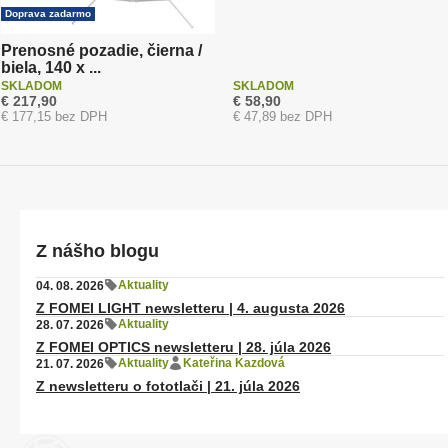
Doprava zadarmo
Prenosné pozadie, čierna /
biela, 140 x ...
SKLADOM
SKLADOM
€ 217,90
€ 58,90
€ 177,15 bez DPH
€ 47,89 bez DPH
Z nášho blogu
Aktuality
04. 08. 2026
Z FOMEI LIGHT newsletteru | 4. augusta 2026
Aktuality
28. 07. 2026
Z FOMEI OPTICS newsletteru | 28. júla 2026
Aktuality
Kateřina Kazdová
21. 07. 2026
Z newsletteru o fototlači | 21. júla 2026