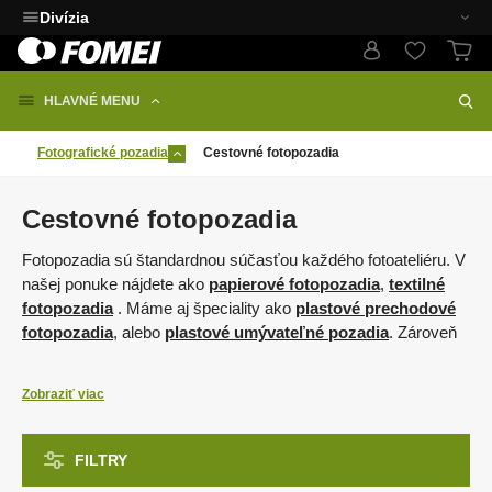
Divízia
HLAVNÉ MENU
Fotografické pozadia
Cestovné fotopozadia
Cestovné fotopozadia
Fotopozadia sú štandardnou súčasťou každého fotoateliéru. V
našej ponuke nájdete ako
papierové fotopozadia
,
textilné
fotopozadia
. Máme aj špeciality ako
plastové prechodové
fotopozadia
, alebo
plastové umývateľné pozadia
. Zároveň
ponúkame kompletné riešenie
uchytenia fotopozadí
, ako
stojany na pozadie
,
háky na pozadie
či
tŕne na pozadie
.
Zobraziť viac
Hlavné výhody fotopozadia od českej značky FOMEI:
fotopozadia vysokej gramáže s maximálnou
FILTRY
farbostálosťou