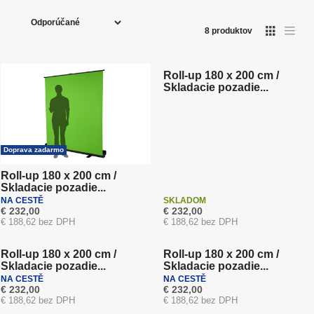
R
široká ponuka farieb, materiálov a variantov
a
kompletná zákaznicka podpora v Bratislave ☎️
8
produktov
d
Doprava zadarmo
Novinka
e
n
Roll-up 180 x 200 cm /
Skladacie pozadie...
i
e
p
r
Doprava zadarmo
o
d
Roll-up 180 x 200 cm /
Skladacie pozadie...
u
NA CESTĚ
SKLADOM
k
€ 232,00
€ 232,00
Doprava zadarmo
Doprava zadarmo
€ 188,62 bez DPH
€ 188,62 bez DPH
t
Novinka
Novinka
o
Roll-up 180 x 200 cm /
Roll-up 180 x 200 cm /
v
Skladacie pozadie...
Skladacie pozadie...
NA CESTĚ
NA CESTĚ
€ 232,00
€ 232,00
€ 188,62 bez DPH
€ 188,62 bez DPH
Akcia
Doprava zadarmo