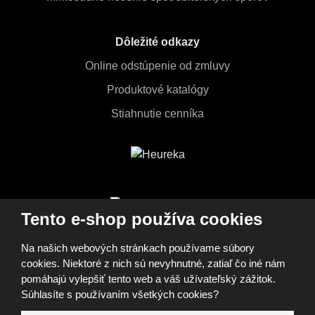
Dôležité odkazy
Online odstúpenie od zmluvy
Produktové katalógy
Stiahnutie cenníka
ZOBRAZIŤ VŠETKY
Tento e-shop používa cookies
MOŽNOSTI NÁKUPU
Na našich webových stránkach používame súbory
cookies. Niektoré z nich sú nevyhnutné, zatiaľ čo iné nám
pomáhajú vylepšiť tento web a váš užívateľský zážitok.
© 2026, FOMEI s.r.o.
Súhlasíte s používaním všetkých cookies?
Vyhlásenie o prístupnosti
Mapa stránok
GDPR
Cookies
Nastavenia cookies