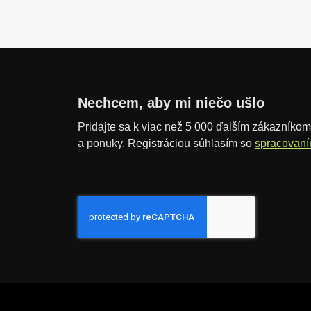
ť
v
p
o
č
e
t
Nechcem, aby mi niečo ušlo
Pridajte sa k viac než 5 000 ďalším zákazníkom,
a ponuky. Registráciou súhlasím so
spracovaní