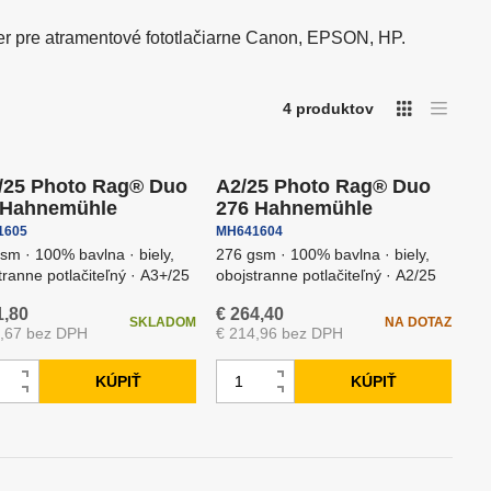
ory
anely
Podcast & Stream
er pre atramentové fototlačiarne Canon, EPSON, HP.
Tlačiarne, minilaby a
4
produktov
fotokiosky DNP
ava zadarmo
Doprava zadarmo
Stojany a stropné systémy
/25 Photo Rag® Duo
A2/25 Photo Rag® Duo
 Hahnemühle
276 Hahnemühle
1605
MH641604
sm · 100% bavlna · biely,
276 gsm · 100% bavlna · biely,
tranne potlačiteľný · A3+/25
obojstranne potlačiteľný · A2/25
dí
1,80
€ 264,40
SKLADOM
NA DOTAZ
9,67 bez DPH
€ 214,96 bez DPH
Z
KÚPIŤ
KÚPIŤ
N
N
m
S
S
a
a
e
n
n
v
v
n
í
í
ý
ý
i
ž
ž
š
š