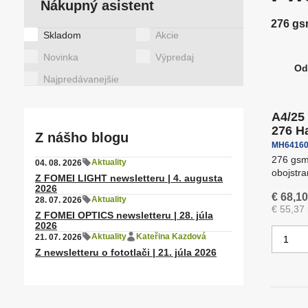
Nákupný asistent
T
Motorizované hlavy pre
O
Špeciálne položky
f
svetlá
f
276 gsm
Štítky
Skladom
Akcie
Novinka
Výpredaj
Latex/ solvent/ UV media
S
Od
R
Najpredávanejšie
a
Polohovacie a výškovo
P
nastaviteľné stoly
s
d
A4/25
e
276 H
Z nášho blogu
n
MH64160
i
276 gsm 
Aktuality
04. 08. 2026
obojstra
e
Stropné systémy
Š
Z FOMEI LIGHT newsletteru | 4. augusta
2026
p
€ 68,10
Aktuality
28. 07. 2026
r
€ 55,37
Z FOMEI OPTICS newsletteru | 28. júla
o
2026
Z
Aktuality
Kateřina Kazdová
21. 07. 2026
d
m
Z newsletteru o fototlači | 21. júla 2026
u
e
k
n
t
i
o