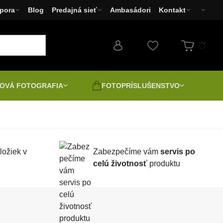
pora
Blog
Predajná sieť
Ambasádori
Kontakt
OVÁ FOTOGRAFIA
FOTOPRÍSLUŠENSTVO
Fotoaparáty
Filtre
Bazár - Dopredaj
Fototlačiarne Canon,
brane a
Druhá jakost | Bazar |
ložiek v
Zabezpečíme vám
servis po
EPSON, HP
Rozbalené
celú životnosť
produktu
ilaby
Pozitív digitálne
LED svetlá
ácia
Napínanie plátna a fotografií
átory
Spektivy