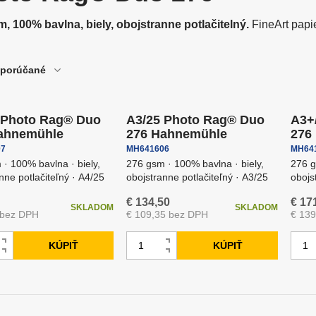
o najlepšie z analógovej
dpalovače bleskov a
Vybavenie fotokom
Odrazové dosky a p
otografie
otoaparátov
, 100% bavlna, biely, obojstranne potlačitelný.
FineArt papi
oftware
Fototlač - výpredaj
porúčané
Doprava zadarmo
Dopr
ríslušenstvo pre blesky a
Softboxy
vetlá
 Photo Rag® Duo
A3/25 Photo Rag® Duo
A3+
ahnemühle
276 Hahnemühle
276
7
MH641606
MH64
· 100% bavlna · biely,
276 gsm · 100% bavlna · biely,
276 g
nne potlačiteľný · A4/25
obojstranne potlačiteľný · A3/25
obojs
túdiové blesky
Uchytenie fotopoza
€ 134,50
€ 17
SKLADOM
SKLADOM
 bez DPH
€ 109,35 bez DPH
€ 13
Z
Z
KÚPIŤ
KÚPIŤ
N
N
m
m
S
S
a
a
e
e
n
n
v
v
n
n
í
í
ý
ý
i
i
ž
ž
š
š