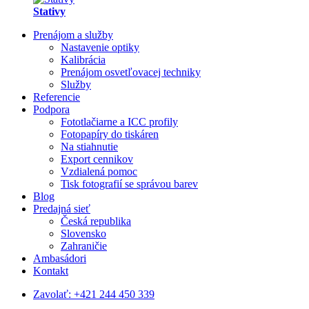
Stativy
Prenájom a služby
Nastavenie optiky
Kalibrácia
Prenájom osvetľovacej techniky
Služby
Referencie
Podpora
Fototlačiarne a ICC profily
Fotopapíry do tiskáren
Na stiahnutie
Export cennikov
Vzdialená pomoc
Tisk fotografií se správou barev
Blog
Predajná sieť
Česká republika
Slovensko
Zahraničie
Ambasádori
Kontakt
Zavolať:
+421 244 450 339