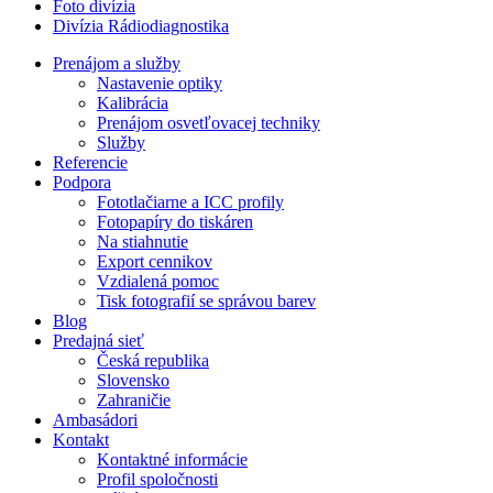
Foto divízia
Divízia Rádiodiagnostika
Prenájom a služby
Nastavenie optiky
Kalibrácia
Prenájom osvetľovacej techniky
Služby
Referencie
Podpora
Fototlačiarne a ICC profily
Fotopapíry do tiskáren
Na stiahnutie
Export cennikov
Vzdialená pomoc
Tisk fotografií se správou barev
Blog
Predajná sieť
Česká republika
Slovensko
Zahraničie
Ambasádori
Kontakt
Kontaktné informácie
Profil spoločnosti