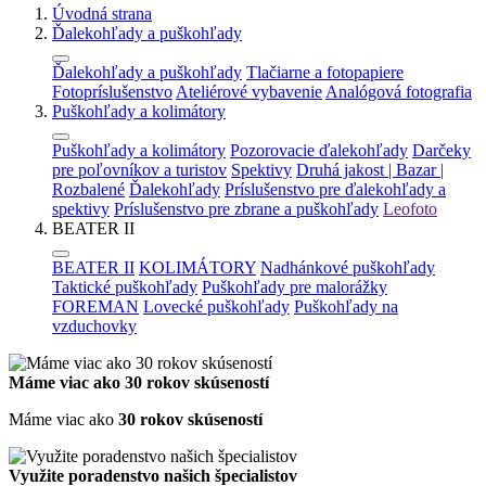
Úvodná strana
Ďalekohľady a puškohľady
Ďalekohľady a puškohľady
Tlačiarne a fotopapiere
Fotopríslušenstvo
Ateliérové vybavenie
Analógová fotografia
Puškohľady a kolimátory
Puškohľady a kolimátory
Pozorovacie ďalekohľady
Darčeky
pre poľovníkov a turistov
Spektivy
Druhá jakost | Bazar |
Rozbalené
Ďalekohľady
Príslušenstvo pre ďalekohľady a
spektivy
Príslušenstvo pre zbrane a puškohľady
Leofoto
BEATER II
BEATER II
KOLIMÁTORY
Nadhánkové puškohľady
Taktické puškohľady
Puškohľady pre malorážky
FOREMAN
Lovecké puškohľady
Puškohľady na
vzduchovky
Máme viac ako 30 rokov skúseností
Máme viac ako
30 rokov skúseností
Využite poradenstvo našich špecialistov