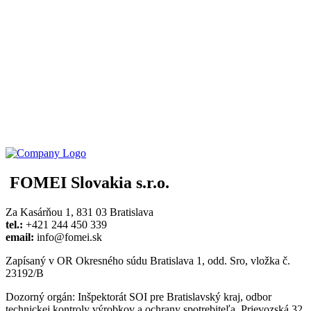
FOMEI Slovakia s.r.o.
Za Kasárňou 1, 831 03 Bratislava
tel.:
+421 244 450 339
email:
info@fomei.sk
Zapísaný v OR Okresného súdu Bratislava 1, odd. Sro, vložka č.
23192/B
Dozorný orgán: Inšpektorát SOI pre Bratislavský kraj, odbor
technickej kontroly výrobkov a ochrany spotrebiteľa, Prievozská 32,