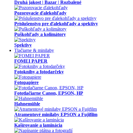
Druhá jakost | Bazar | Rozbalené
Pozorovacie ďalekohľady
Príslušenstvo pre ďalekohľady a spektivy
Puškohľady a kolimátory
Spektivy
Tlačiarne & minilaby
FOMEI PAPER
Fotoknihy a fotodarčeky
Fotopapiere
Fototlačiarne Canon, EPSON, HP
Hahnemühle
Atramentové minilaby EPSON a Fujifilm
Kašírovanie a laminácia