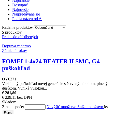
Najdrahšie
Dostupné
Najnovšie
Najpredávanejšie
Podľa názvu od A
Radenie produktov
5
produktov
Pridať do obľúbených
Doprava zadarmo
Záruka 5 rokov
FOMEI 1-4x24 BEATER II SMC, G4
puškohľad
OY6271
Variabilný puškohľad novej generácie s červeným bodom, plnený
dusíkom. Vyniká vysokou...
€ 281,80
€ 229,11 bez DPH
Skladom
Zmeniť počet
Navýšiť množstvo
Snížit množstvo
ks
Kúpiť