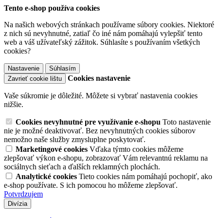
Tento e-shop používa cookies
Na našich webových stránkach používame súbory cookies. Niektoré
z nich sú nevyhnutné, zatiaľ čo iné nám pomáhajú vylepšiť tento
web a váš užívateľský zážitok. Súhlasíte s používaním všetkých
cookies?
Nastavenie
Súhlasím
Cookies nastavenie
Zavrieť cookie lištu
Vaše súkromie je dôležité. Môžete si vybrať nastavenia cookies
nižšie.
Cookies nevyhnutné pre využívanie e-shopu
Toto nastavenie
nie je možné deaktivovať. Bez nevyhnutných cookies súborov
nemožno naše služby zmysluplne poskytovať.
Marketingové cookies
Vďaka týmto cookies môžeme
zlepšovať výkon e-shopu, zobrazovať Vám relevantnú reklamu na
sociálnych sieťach a ďalších reklamných plochách.
Analytické cookies
Tieto cookies nám pomáhajú pochopiť, ako
e-shop používate. S ich pomocou ho môžeme zlepšovať.
Potvrdzujem
Divízia