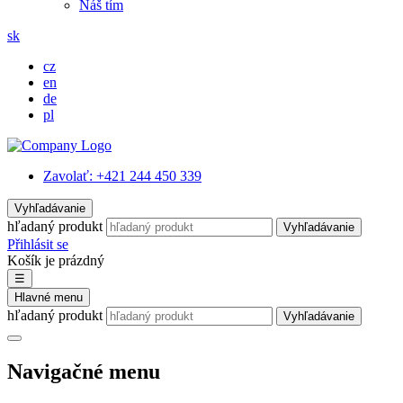
Náš tím
sk
cz
en
de
pl
Zavolať:
+421 244 450 339
Vyhľadávanie
hľadaný produkt
Vyhľadávanie
Přihlásit se
Košík je prázdný
☰
Hlavné menu
hľadaný produkt
Vyhľadávanie
Navigačné menu