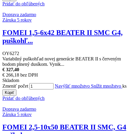
Pridať do obľúbených
Doprava zadarmo
Záruka 5 rokov
FOMEI 1,5-6x42 BEATER II SMC G4,
puškohľ...
OY6272
Variabilný puškohľad novej generácie BEATER II s červeným
bodom plnený dusíkom. Vynik...
€ 327,40
€ 266,18 bez DPH
Skladom
Zmeniť počet
Navýšiť množstvo
Snížit množstvo
ks
Kúpiť
Pridať do obľúbených
Doprava zadarmo
Záruka 5 rokov
FOMEI 2,5-10x50 BEATER II SMC, G4