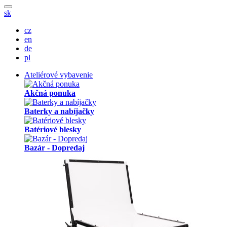
sk
cz
en
de
pl
Ateliérové vybavenie
Akčná ponuka
Baterky a nabíjačky
Batériové blesky
Bazár - Dopredaj