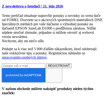
Z newsletteru o fototlači | 21. júla 2026
Tento prehľad obsahuje najnovšie ponuky a novinky zo sveta tlače
od FOMEI. Dozviete sa o akciových spotrebných materiáloch DNP,
špeciálnych médiách pre vaše tlačiarne a výhodnej ponuke na
tlačiareň EPSON SureLab D1000 s predĺženou zárukou. Nižšie
nájdete stručné zhrnutie, prípadne si môžete otvoriť aj webovú
verziu newslettra.
Nechcem, aby mi niečo ušlo
Pridajte sa k viac než 5 000 ďalším zákazníkom, ktorí odoberajú
naše exkluzívne tipy a ponuky. Registráciou súhlasím so
spracovaním osobných údajov
.
REGISTROVAŤ
V našom obchode môžete nakúpiť produkty nielen týchto
značiek: