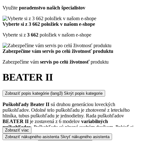
Využite
poradenstvo našich špecialistov
Vyberte si z 3 662 položiek v našom e-shope
Vyberte si z
3 662
položiek v našom e-shope
Zabezpečíme vám servis po celú životnosť produktu
Zabezpečíme vám
servis po celú životnosť
produktu
BEATER II
Zobraziť popis kategórie
(lang3) Skrýt popis kategorie
Puškohľady Beater II
sú druhou generáciou loveckých
puškohľadov. Odolné telo puškohľadu je zhotovené z leteckého
hliníka, tubus puškohľadu je jednodielny. Rada puškohľadov
BEATER II
je zostavená z 6 modelov
variabilných
puškohľadov
. Puškohľady sú plnené suchým dusíkom. Pokiaľ si
Zobraziť viac
neviete rady s výberom puškohľadu, pripravili sme si pre vás článok
Zobraziť nákupného asistenta
Skryť nákupného asistenta
AKO VYBRAŤ PUŠKOHĽAD
.