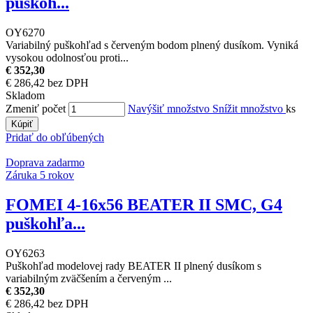
puškoh...
OY6270
Variabilný puškohľad s červeným bodom plnený dusíkom. Vyniká
vysokou odolnosťou proti...
€ 352,30
€ 286,42 bez DPH
Skladom
Zmeniť počet
Navýšiť množstvo
Snížit množstvo
ks
Kúpiť
Pridať do obľúbených
Doprava zadarmo
Záruka 5 rokov
FOMEI 4-16x56 BEATER II SMC, G4
puškohľa...
OY6263
Puškohľad modelovej rady BEATER II plnený dusíkom s
variabilným zväčšením a červeným ...
€ 352,30
€ 286,42 bez DPH