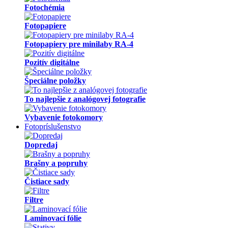
Fotochémia
Fotopapiere
Fotopapiery pre minilaby RA-4
Pozitív digitálne
Špeciálne položky
To najlepšie z analógovej fotografie
Vybavenie fotokomory
Fotopríslušenstvo
Dopredaj
Brašny a popruhy
Čistiace sady
Filtre
Laminovací fólie