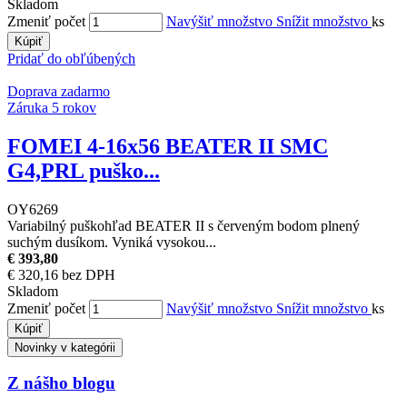
Skladom
Zmeniť počet
Navýšiť množstvo
Snížit množstvo
ks
Kúpiť
Pridať do obľúbených
Doprava zadarmo
Záruka 5 rokov
FOMEI 4-16x56 BEATER II SMC
G4,PRL puško...
OY6269
Variabilný puškohľad BEATER II s červeným bodom plnený
suchým dusíkom. Vyniká vysokou...
€ 393,80
€ 320,16 bez DPH
Skladom
Zmeniť počet
Navýšiť množstvo
Snížit množstvo
ks
Kúpiť
Novinky v kategórii
Z nášho blogu