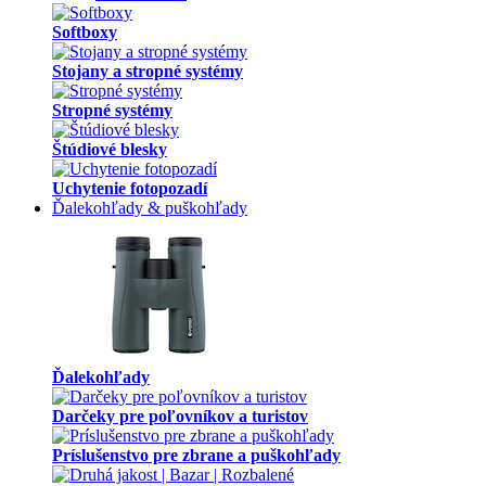
Softboxy
Stojany a stropné systémy
Stropné systémy
Štúdiové blesky
Uchytenie fotopozadí
Ďalekohľady & puškohľady
Ďalekohľady
Darčeky pre poľovníkov a turistov
Príslušenstvo pre zbrane a puškohľady