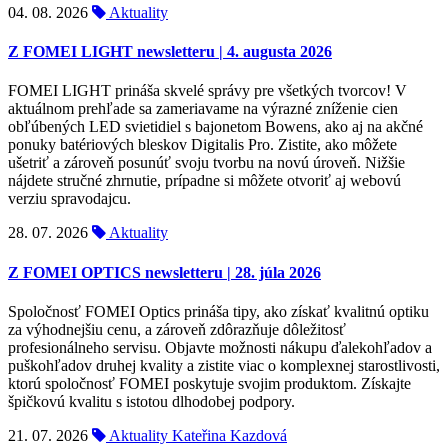
04. 08. 2026
Aktuality
Z FOMEI LIGHT newsletteru | 4. augusta 2026
FOMEI LIGHT prináša skvelé správy pre všetkých tvorcov! V
aktuálnom prehľade sa zameriavame na výrazné zníženie cien
obľúbených LED svietidiel s bajonetom Bowens, ako aj na akčné
ponuky batériových bleskov Digitalis Pro. Zistite, ako môžete
ušetriť a zároveň posunúť svoju tvorbu na novú úroveň. Nižšie
nájdete stručné zhrnutie, prípadne si môžete otvoriť aj webovú
verziu spravodajcu.
28. 07. 2026
Aktuality
Z FOMEI OPTICS newsletteru | 28. júla 2026
Spoločnosť FOMEI Optics prináša tipy, ako získať kvalitnú optiku
za výhodnejšiu cenu, a zároveň zdôrazňuje dôležitosť
profesionálneho servisu. Objavte možnosti nákupu ďalekohľadov a
puškohľadov druhej kvality a zistite viac o komplexnej starostlivosti,
ktorú spoločnosť FOMEI poskytuje svojim produktom. Získajte
špičkovú kvalitu s istotou dlhodobej podpory.
21. 07. 2026
Aktuality
Kateřina Kazdová