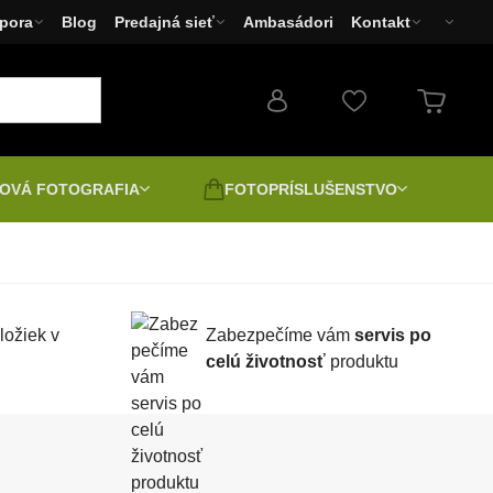
pora
Blog
Predajná sieť
Ambasádori
Kontakt
OVÁ FOTOGRAFIA
FOTOPRÍSLUŠENSTVO
Fotoaparáty
Filtre
Bazár - Dopredaj
Fototlačiarne Canon,
brane a
Druhá jakost | Bazar |
ložiek v
Zabezpečíme vám
servis po
EPSON, HP
Rozbalené
celú životnosť
produktu
ilaby
Pozitív digitálne
LED svetlá
ácia
Napínanie plátna a fotografií
átory
Spektivy