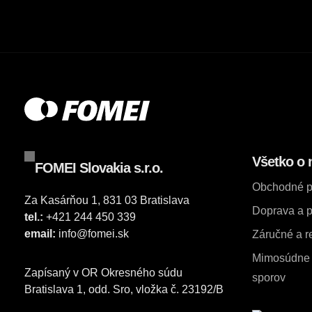
Všetko o 
FOMEI Slovakia s.r.o.
Obchodné 
Za Kasárňou 1, 831 03 Bratislava
Doprava a p
tel.:
+421 244 450 339
email:
info@fomei.sk
Záručné a 
Mimosúdne r
Zapísaný v OR Okresného súdu
sporov
Bratislava 1, odd. Sro, vložka č. 23192/B