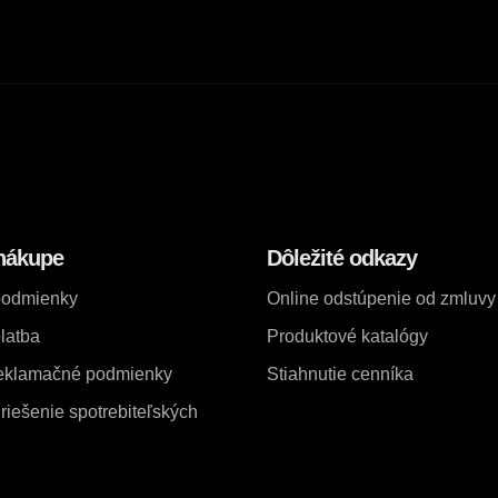
nákupe
Dôležité odkazy
podmienky
Online odstúpenie od zmluvy
latba
Produktové katalógy
reklamačné podmienky
Stiahnutie cenníka
iešenie spotrebiteľských