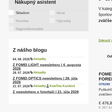
Nákupný asistent
T
Motorizované hlavy pre
O
Špeciálne položky
f
svetlá
f
V kateg
Štítky
Skladom
Akcie
zväčše
Novinka
Výpredaj
Latex/ solvent/ UV media
S
Najpredávanejšie
Hlavné
Polohovacie a výškovo
P
●
odol
nastaviteľné stoly
s
Zobraziť 
● výkon
Z nášho blogu
● záruč
Doprav
Od
R
Aktuality
04. 08. 2026
Záruka 
V našej
Stropné systémy
Š
Z FOMEI LIGHT newsletteru | 4. augusta
a
2026
●
d
Aktuality
28. 07. 2026
FOMEI
●
e
Z FOMEI OPTICS newsletteru | 28. júla
FORE
2026
n
pušk..
OY6290
Aktuality
Kateřina Kazdová
21. 07. 2026
i
Puškohľ
Z newsletteru o fototlači | 21. júla 2026
zväčšen
e
osnovo
p
€ 476,
úpra...
r
€ 387,6