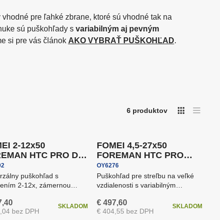
ory
anely
Podcast & Stream
brane, ktoré sú vhodné tak na
 zveri ale aj rekreačnú streľlbu. V ponuke sú puškohľady s
variabilným aj
pevným
 sme si pre vás článok
AKO VYBRAŤ PUŠKOHĽAD
.
Tlačiarne, minilaby a
fotokiosky DNP
Stojany a stropné systémy
zodpovedajúcej ráže .375 H&H Mag (zodpovedajúca energia 6000J) ⚡
-
23
%
ava zadarmo
Doprava zadarmo
6
produktov
Ušetríte
€ 149,70
ka 5 rokov
Záruka 5 rokov
dí
EI 2-12x50
FOMEI 4,5-27x50
EMAN HTC PRO DX,
FOREMAN HTC PRO
oh...
(THC), p...
92
OY6276
rzálny puškohľad s
Puškohľad pre streľbu na veľké
šením 2-12x, zámernou
vzdialenosti s variabilným
ou Duplex (DX), antireflex
zväčšením 4,5-27 a objektív...
7,40
€ 497,60
.
SKLADOM
SKLADOM
5,04 bez DPH
€ 404,55 bez DPH