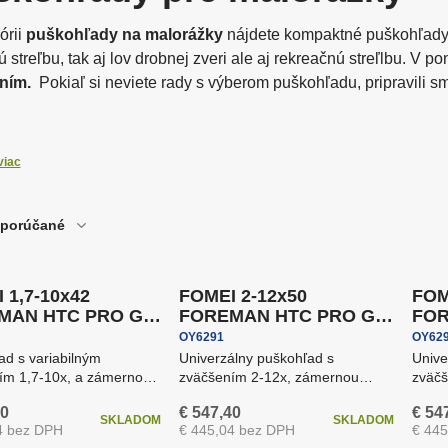
o najlepšie z analógovej
dpalovače bleskov a
Vybavenie fotokom
Odrazové dosky a p
otografie
otoaparátov
órii
puškohľady na malorážky
nájdete kompaktné puškohľady vhodné pre ľahké z
športovú streľbu, tak aj lov drobnej
ním.
Pokiaľ si neviete rady s výberom puškohľadu, pripravili
oftware
Fototlač - výpredaj
 výhody puškohľadov FOMEI:
ríslušenstvo pre blesky a
Softboxy
nosť puškohľadov
vetlá
viac
 puškohľadov vo svojej kategórii
ný a pozáručný servis v ČR
a zadarmo
Doprava zadarmo
Dopr
porúčané
5 rokov
Záruka 5 rokov
Záru
 ponuke nájdete:
túdiové blesky
Uchytenie fotopoza
puškohľady FOREMAN
– puškohľady s perfektnou svetelnosťou
 1,7-10x42
FOMEI 2-12x50
FOM
puškohľady BEATER II
– výkonné puškohľady strednej triedy
MAN HTC PRO G4,
FOREMAN HTC PRO G4,
FOR
.
puškoh...
pušk
OY6291
OY62
ad s variabilným
Univerzálny puškohľad s
Unive
ím 1,7-10x, a zámernou
zväčšením 2-12x, zámernou
zväč
u G4(GERMAN #4), HTC
osnovou G4, antireflex HTC,
osnov
80
€ 547,40
€ 54
regulác...
HTC..
SKLADOM
SKLADOM
4 bez DPH
€ 445,04 bez DPH
€ 44